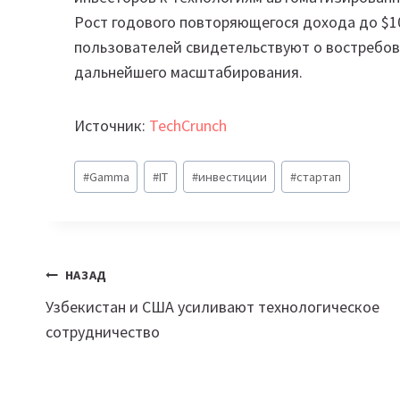
Рост годового повторяющегося дохода до $1
пользователей свидетельствуют о востребова
дальнейшего масштабирования.
Источник:
TechCrunch
Метки
#
Gamma
#
IT
#
инвестиции
#
стартап
записи:
Навигация
НАЗАД
Узбекистан и США усиливают технологическое
по
сотрудничество
записям