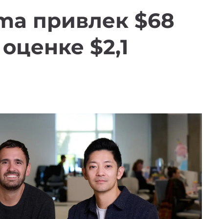
ma привлек $68
оценке $2,1