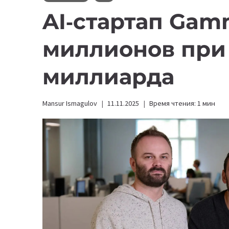
AI‑стартап Gam
миллионов при 
миллиарда
Mansur Ismagulov
11.11.2025
Время чтения:
1
мин