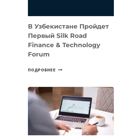
В Узбекистане Пройдет
Первый Silk Road
Finance & Technology
Forum
В
ПОДРОБНЕЕ
УЗБЕКИСТАНЕ
ПРОЙДЕТ
ПЕРВЫЙ
SILK
ROAD
FINANCE
&
TECHNOLOGY
FORUM