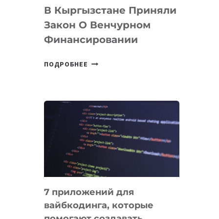
В Кыргызстане Приняли
Закон О Венчурном
Финансировании
В
ПОДРОБНЕЕ
КЫРГЫЗСТАНЕ
ПРИНЯЛИ
ЗАКОН
О
ВЕНЧУРНОМ
ФИНАНСИРОВАНИИ
7 приложений для
вайбкодинга, которые
помогают создавать