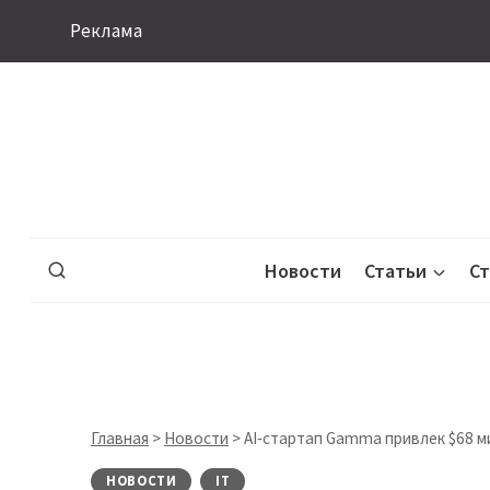
Перейти
Реклама
к
содержимому
Новости
Статьи
С
Главная
>
Новости
>
AI‑стартап Gamma привлек $68 м
НОВОСТИ
IT