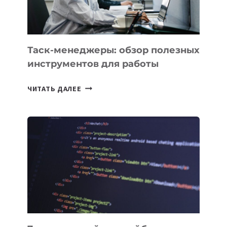
МОЖНО
ПОРУЧИТЬ
УЖЕ
СЕГОДНЯ
Таск-менеджеры: обзор полезных
инструментов для работы
ТАСК-
ЧИТАТЬ ДАЛЕЕ
МЕНЕДЖЕРЫ:
ОБЗОР
ПОЛЕЗНЫХ
ИНСТРУМЕНТОВ
ДЛЯ
РАБОТЫ