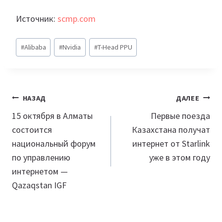
Источник:
scmp.com
Метки
#
Alibaba
#
Nvidia
#
T-Head PPU
записи:
Навигация
НАЗАД
ДАЛЕЕ
по
15 октября в Алматы
Первые поезда
состоится
Казахстана получат
записям
национальный форум
интернет от Starlink
по управлению
уже в этом году
интернетом —
Qazaqstan IGF