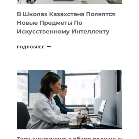
ДЛЯ
ТЕХНОЛОГИЧЕСКИХ
В Школах Казахстана Появятся
СТАРТАПОВ
Новые Предметы По
Искусственному Интеллекту
В
ПОДРОБНЕЕ
ШКОЛАХ
КАЗАХСТАНА
ПОЯВЯТСЯ
НОВЫЕ
ПРЕДМЕТЫ
ПО
ИСКУССТВЕННОМУ
ИНТЕЛЛЕКТУ
Таск-менеджеры: обзор полезных