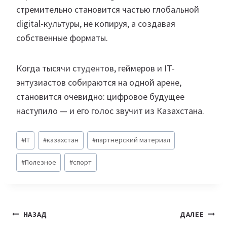
стремительно становится частью глобальной
digital-культуры, не копируя, а создавая
собственные форматы.
Когда тысячи студентов, геймеров и IT-
энтузиастов собираются на одной арене,
становится очевидно: цифровое будущее
наступило — и его голос звучит из Казахстана.
Метки
#
IT
#
казахстан
#
партнерский материал
записи:
#
Полезное
#
спорт
Навигация
НАЗАД
ДАЛЕЕ