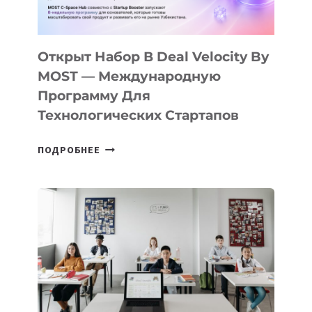
30
ПОДРОСТКАМ
БИЛЕТ
Открыт Набор В Deal Velocity By
В
MOST — Международную
IT-
Программу Для
ПРЕДПРИНИМАТЕЛЬСТВО
Технологических Стартапов
ОТКРЫТ
ПОДРОБНЕЕ
НАБОР
В
DEAL
VELOCITY
BY
MOST
—
МЕЖДУНАРОДНУЮ
ПРОГРАММУ