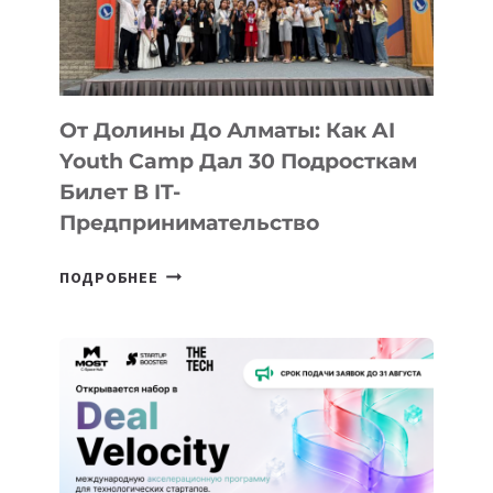
От Долины До Алматы: Как AI
Youth Camp Дал 30 Подросткам
Билет В IT-
Предпринимательство
ОТ
ПОДРОБНЕЕ
ДОЛИНЫ
ДО
АЛМАТЫ:
КАК
AI
YOUTH
CAMP
ДАЛ