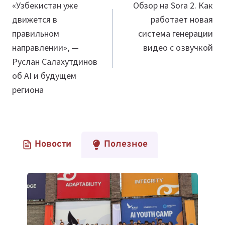
по
«Узбекистан уже
Обзор на Sora 2. Как
движется в
работает новая
записям
правильном
система генерации
направлении», —
видео с озвучкой
Руслан Салахутдинов
об AI и будущем
региона
Новости
Полезное