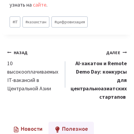
узнать на
сайте
.
Метки
#
IT
#
казахстан
#
цифровизация
записи:
Навигация
НАЗАД
ДАЛЕЕ
по
10
AI-хакатон и Remote
высокооплачиваемых
Demo Day: конкурсы
записям
IT-вакансий в
для
Центральной Азии
центральноазиатских
стартапов
Новости
Полезное