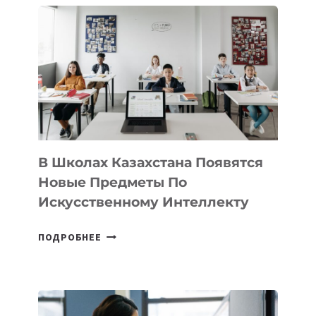
DEAL
VELOCITY
BY
MOST
—
МЕЖДУНАРОДНУЮ
ПРОГРАММУ
ДЛЯ
ТЕХНОЛОГИЧЕСКИХ
В Школах Казахстана Появятся
СТАРТАПОВ
Новые Предметы По
Искусственному Интеллекту
В
ПОДРОБНЕЕ
ШКОЛАХ
КАЗАХСТАНА
ПОЯВЯТСЯ
НОВЫЕ