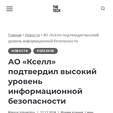
Перейти
к
содержимому
Главная
>
Новости
>
АО «Кселл» подтвердил высокий
уровень информационной безопасности
НОВОСТИ
ПОЛЕЗНОЕ
АО «Кселл»
подтвердил высокий
уровень
информационной
безопасности
Mansur Ismagulov
22.12.2024
Время чтения:
1
мин