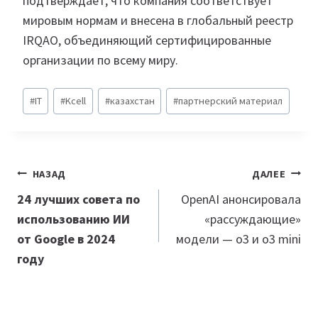
подтверждает, что компания соответствует
мировым нормам и внесена в глобальный реестр
IRQAO, объединяющий сертифицированные
организации по всему миру.
Метки
#
IT
#
Kcell
#
казахстан
#
партнерский материал
записи:
Навигация
НАЗАД
ДАЛЕЕ
по
24 лучших совета по
OpenAI анонсировала
использованию ИИ
«рассуждающие»
записям
от Google в 2024
модели — o3 и o3 mini
году