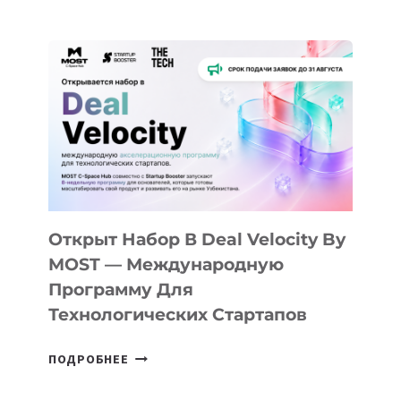
ДОЛИНЫ
ДО
АЛМАТЫ:
КАК
AI
YOUTH
CAMP
ДАЛ
30
ПОДРОСТКАМ
БИЛЕТ
Открыт Набор В Deal Velocity By
В
MOST — Международную
IT-
Программу Для
ПРЕДПРИНИМАТЕЛЬСТВО
Технологических Стартапов
ОТКРЫТ
ПОДРОБНЕЕ
НАБОР
В