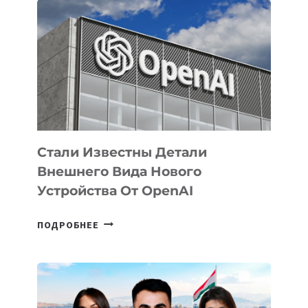
ПРИОРИТЕТНЫЕ
ЗАДАЧИ
ПО
РАЗВИТИЮ
ЭКОСИСТЕМЫ
ИСКУССТВЕННОГО
ИНТЕЛЛЕКТА
Стали Известны Детали
Внешнего Вида Нового
Устройства От OpenAI
СТАЛИ
ПОДРОБНЕЕ
ИЗВЕСТНЫ
ДЕТАЛИ
ВНЕШНЕГО
ВИДА
НОВОГО