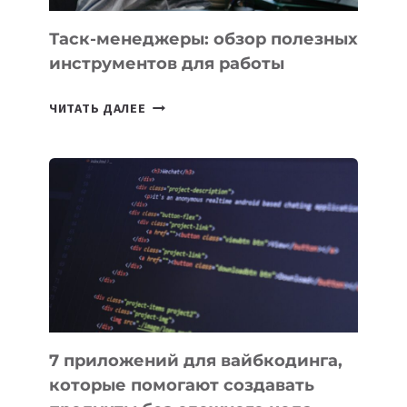
УЖЕ
СЕГОДНЯ
Таск-менеджеры: обзор полезных
инструментов для работы
ТАСК-
ЧИТАТЬ ДАЛЕЕ
МЕНЕДЖЕРЫ:
ОБЗОР
ПОЛЕЗНЫХ
ИНСТРУМЕНТОВ
ДЛЯ
РАБОТЫ
7 приложений для вайбкодинга,
которые помогают создавать