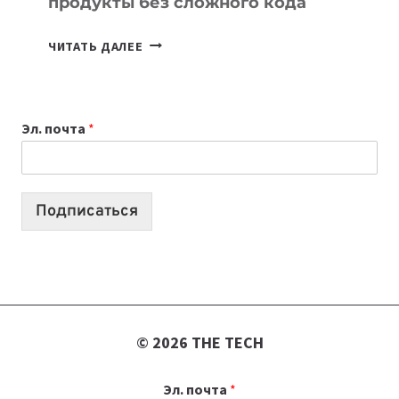
продукты без сложного кода
7
ЧИТАТЬ ДАЛЕЕ
ПРИЛОЖЕНИЙ
ДЛЯ
ВАЙБКОДИНГА,
Эл. почта
*
КОТОРЫЕ
ПОМОГАЮТ
СОЗДАВАТЬ
ПРОДУКТЫ
Подписаться
БЕЗ
СЛОЖНОГО
КОДА
© 2026 THE TECH
Эл. почта
*