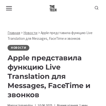
Перейти
к
содержимому
Главная
>
Новости
>
Apple представила функцию Live
Translation для Messages, FaceTime и звонков
НОВОСТИ
Apple представила
функцию Live
Translation для
Messages, FaceTime и
звонков
Mansur Ismagulov
10.06.2025
Время чтения:
1
мин