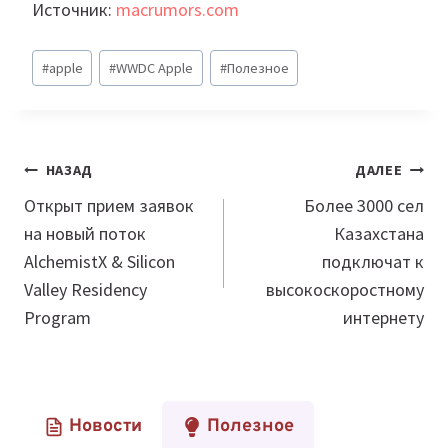
Источник:
macrumors.com
Метки
#
apple
#
WWDC Apple
#
Полезное
записи:
Навигация
НАЗАД
ДАЛЕЕ
по
Открыт прием заявок
Более 3000 сел
на новый поток
Казахстана
записям
AlchemistX & Silicon
подключат к
Valley Residency
высокоскоростному
Program
интернету
Новости
Полезное