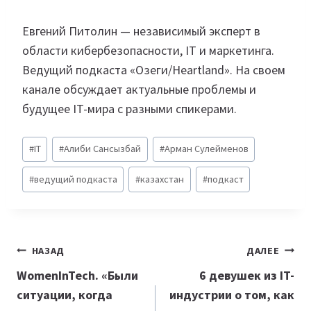
Евгений Питолин — независимый эксперт в
области кибербезопасности, IT и маркетинга.
Ведущий подкаста «Озеги/Heartland». На своем
канале обсуждает актуальные проблемы и
будущее IT-мира с разными спикерами.
Метки
#
IT
#
Алиби Сансызбай
#
Арман Сулейменов
записи:
#
ведущий подкаста
#
казахстан
#
подкаст
Навигация
НАЗАД
ДАЛЕЕ
по
WomenInTech. «Были
6 девушек из IT-
ситуации, когда
индустрии о том, как
записям