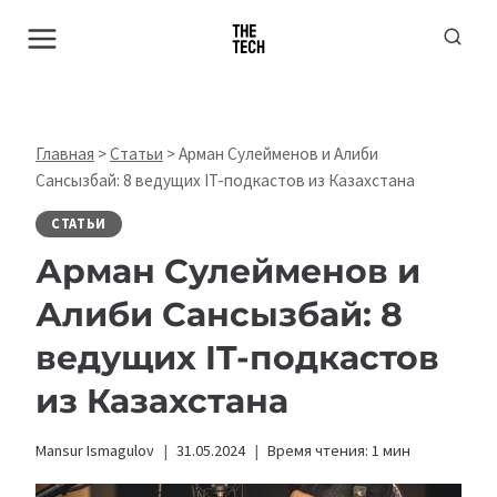
Перейти
к
содержимому
Главная
>
Статьи
>
Арман Сулейменов и Алиби
Сансызбай: 8 ведущих IT-подкастов из Казахстана
СТАТЬИ
Арман Сулейменов и
Алиби Сансызбай: 8
ведущих IT-подкастов
из Казахстана
Mansur Ismagulov
31.05.2024
Время чтения:
1
мин