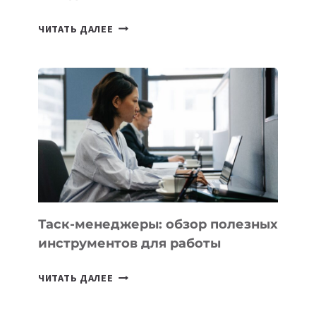
ИИ-
ЧИТАТЬ ДАЛЕЕ
АССИСТЕНТ
ДЛЯ
БИЗНЕСА:
КАКИЕ
3
ЗАДАЧИ
ЕМУ
МОЖНО
ПОРУЧИТЬ
УЖЕ
СЕГОДНЯ
Таск-менеджеры: обзор полезных
инструментов для работы
ТАСК-
ЧИТАТЬ ДАЛЕЕ
МЕНЕДЖЕРЫ:
ОБЗОР