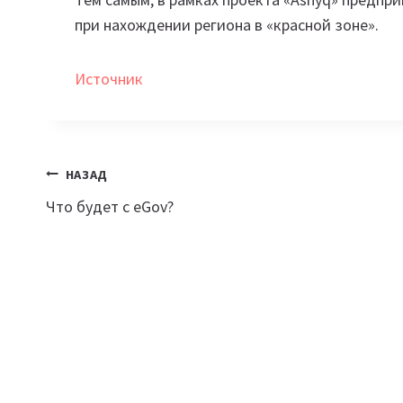
при нахождении региона в «красной зоне».
Источник
Навигация
НАЗАД
Что будет с eGov?
по
записям