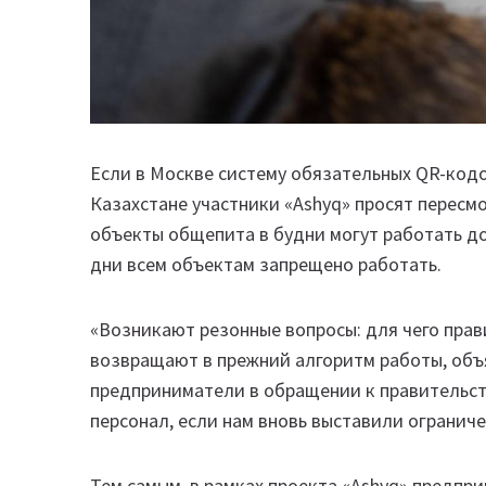
Если в Москве систему обязательных QR-кодо
Казахстане участники «Ashyq» просят пересм
объекты общепита в будни могут работать до 
дни всем объектам запрещено работать.
«Возникают резонные вопросы: для чего прав
возвращают в прежний алгоритм работы, объ
предприниматели в обращении к правительств
персонал, если нам вновь выставили огранич
Тем самым, в рамках проекта «Ashyq» предпр