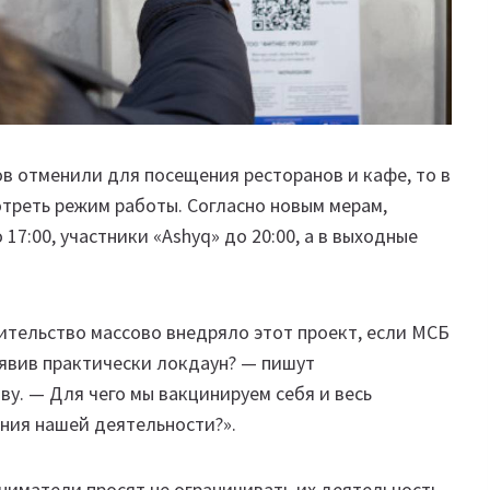
в отменили для посещения ресторанов и кафе, то в
отреть режим работы. Согласно новым мерам,
17:00, участники «Ashyq» до 20:00, а в выходные
ительство массово внедряло этот проект, если МСБ
явив практически локдаун? — пишут
у. — Для чего мы вакцинируем себя и весь
ения нашей деятельности?».
иниматели просят не ограничивать их деятельность