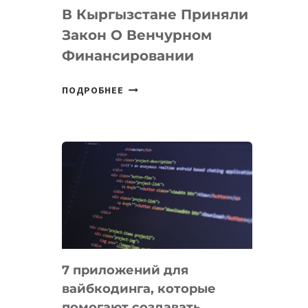
В Кыргызстане Приняли
Закон О Венчурном
Финансировании
В
ПОДРОБНЕЕ
КЫРГЫЗСТАНЕ
ПРИНЯЛИ
ЗАКОН
О
ВЕНЧУРНОМ
ФИНАНСИРОВАНИИ
7 приложений для
вайбкодинга, которые
помогают создавать