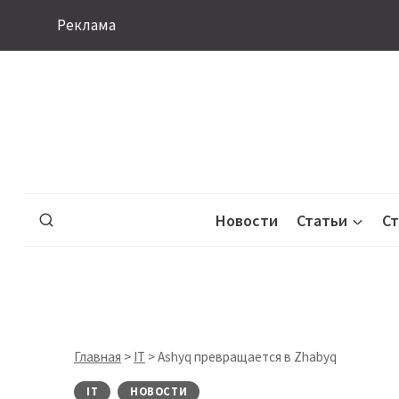
Перейти
Реклама
к
содержимому
Новости
Статьи
С
Главная
>
IT
>
Ashyq превращается в Zhabyq
IT
НОВОСТИ