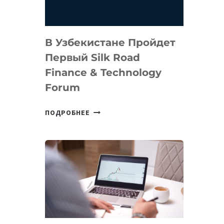
В Узбекистане Пройдет
Первый Silk Road
Finance & Technology
Forum
В
ПОДРОБНЕЕ
УЗБЕКИСТАНЕ
ПРОЙДЕТ
ПЕРВЫЙ
SILK
ROAD
FINANCE
&
TECHNOLOGY
FORUM