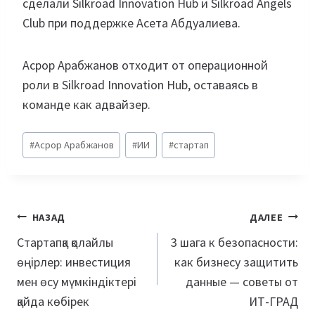
сделали Silkroad Innovation Hub и Silkroad Angels
Club при поддержке Асета Абдуалиева.
Асрор Арабжанов отходит от операционной
роли в Silkroad Innovation Hub, оставаясь в
команде как адвайзер.
Метки
#
Асрор Арабжанов
#
ИИ
#
стартап
записи:
Навигация
НАЗАД
ДАЛЕЕ
по
Стартапқа қолайлы
3 шага к безопасности:
өңірлер: инвестиция
как бизнесу защитить
записям
мен өсу мүмкіндіктері
данные — советы от
қайда көбірек
ИТ-ГРАД