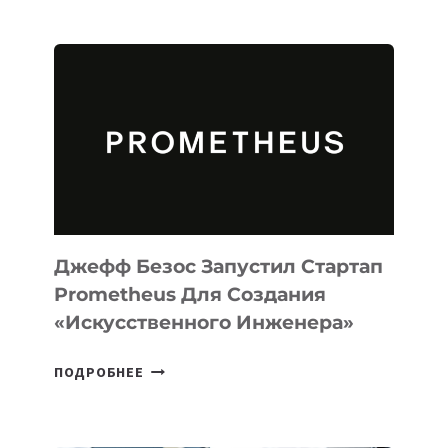
ВЫПУСТИЛА
ИИ-
АГЕНТА
MUSE
CODE
ДЛЯ
ПРОГРАММИРОВАНИЯ
НА
MACOS
И
LINUX
Джефф Безос Запустил Стартап
Prometheus Для Создания
«искусственного Инженера»
ДЖЕФФ
ПОДРОБНЕЕ
БЕЗОС
ЗАПУСТИЛ
СТАРТАП