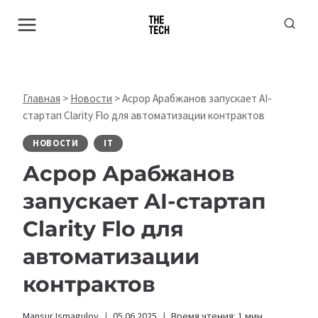
Перейти
к
содержимому
Главная
>
Новости
>
Асрор Арабжанов запускает AI-
стартап Clarity Flo для автоматизации контрактов
НОВОСТИ
IT
Асрор Арабжанов
запускает AI-стартап
Clarity Flo для
автоматизации
контрактов
Mansur Ismagulov
05.06.2025
Время чтения:
1
мин