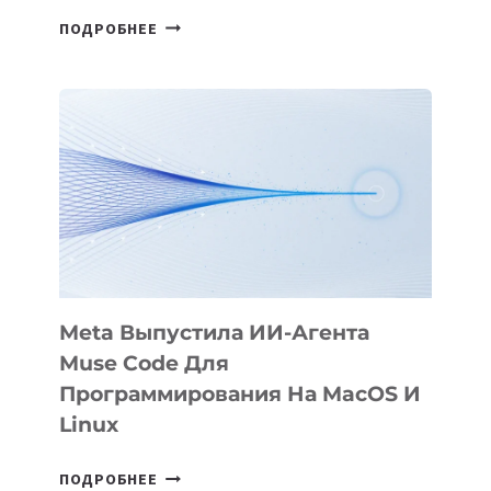
HIGGSFIELD
ПОДРОБНЕЕ
ПРЕЗЕНТОВАЛА
АНИМАЦИОННЫЙ
ФИЛЬМ
KÖK
BÖRÜ
НА
SIGGRAPH
2026
Meta Выпустила ИИ-Агента
Muse Code Для
Программирования На MacOS И
Linux
META
ПОДРОБНЕЕ