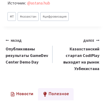
Источник:
@astana.hub
Метки
#
IT
#
казахстан
#
цифровизация
записи:
Навигация
НАЗАД
ДАЛЕЕ
по
Опубликованы
Казахстанский
результаты GameDev
стартап CodiPlay
записям
Center Demo Day
выходит на рынок
Узбекистана
Новости
Полезное