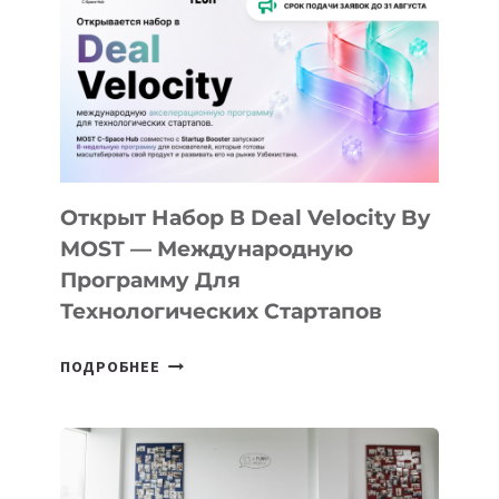
КАК
AI
YOUTH
CAMP
ДАЛ
30
ПОДРОСТКАМ
БИЛЕТ
Открыт Набор В Deal Velocity By
В
MOST — Международную
IT-
Программу Для
ПРЕДПРИНИМАТЕЛЬСТВО
Технологических Стартапов
ОТКРЫТ
ПОДРОБНЕЕ
НАБОР
В
DEAL
VELOCITY