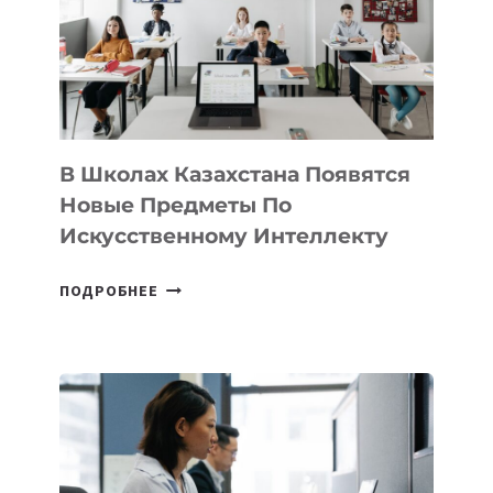
BY
MOST
—
МЕЖДУНАРОДНУЮ
ПРОГРАММУ
ДЛЯ
ТЕХНОЛОГИЧЕСКИХ
В Школах Казахстана Появятся
СТАРТАПОВ
Новые Предметы По
Искусственному Интеллекту
В
ПОДРОБНЕЕ
ШКОЛАХ
КАЗАХСТАНА
ПОЯВЯТСЯ
НОВЫЕ
ПРЕДМЕТЫ
ПО
ИСКУССТВЕННОМУ