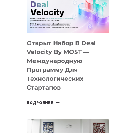
AI
YOUTH
CAMP
ДАЛ
30
Открыт Набор В Deal
ПОДРОСТКАМ
БИЛЕТ
Velocity By MOST —
В
Международную
IT-
Программу Для
ПРЕДПРИНИМАТЕЛЬСТВО
Технологических
Стартапов
ОТКРЫТ
ПОДРОБНЕЕ
НАБОР
В
DEAL
VELOCITY