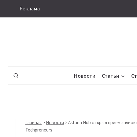
Перейти
Реклама
к
содержимому
Новости
Статьи
С
Главная
>
Новости
>
Astana Hub открыл прием заяво
Techpreneurs