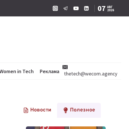
07
АВГ
2026
Women in Tech
Реклама
thetech@wecom.agency
Новости
Полезное