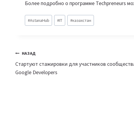
Более подробно о программе Techpreneurs мо
Метки
#
AstanaHub
#
IT
#
казахстан
записи:
Навигация
НАЗАД
Стартуют стажировки для участников сообществ
по
Google Developers
записям