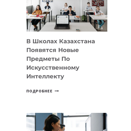
BY
MOST
—
МЕЖДУНАРОДНУЮ
ПРОГРАММУ
В Школах Казахстана
ДЛЯ
ТЕХНОЛОГИЧЕСКИХ
Появятся Новые
СТАРТАПОВ
Предметы По
Искусственному
Интеллекту
В
ПОДРОБНЕЕ
ШКОЛАХ
КАЗАХСТАНА
ПОЯВЯТСЯ
НОВЫЕ
ПРЕДМЕТЫ