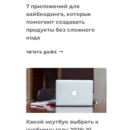
7 приложений для
вайбкодинга, которые
помогают создавать
продукты без сложного
кода
7
ЧИТАТЬ ДАЛЕЕ
ПРИЛОЖЕНИЙ
ДЛЯ
ВАЙБКОДИНГА,
КОТОРЫЕ
ПОМОГАЮТ
СОЗДАВАТЬ
ПРОДУКТЫ
БЕЗ
СЛОЖНОГО
Какой ноутбук выбрать к
КОДА
учебному году 2026: 10