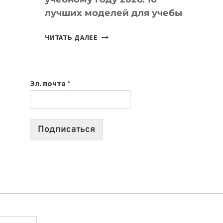
лучших моделей для учебы
КАКОЙ
ЧИТАТЬ ДАЛЕЕ
НОУТБУК
ВЫБРАТЬ
К
Эл. почта
*
УЧЕБНОМУ
ГОДУ
2026:
10
Подписаться
ЛУЧШИХ
МОДЕЛЕЙ
ДЛЯ
УЧЕБЫ