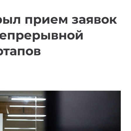
рыл прием заявок
непрерывной
ртапов