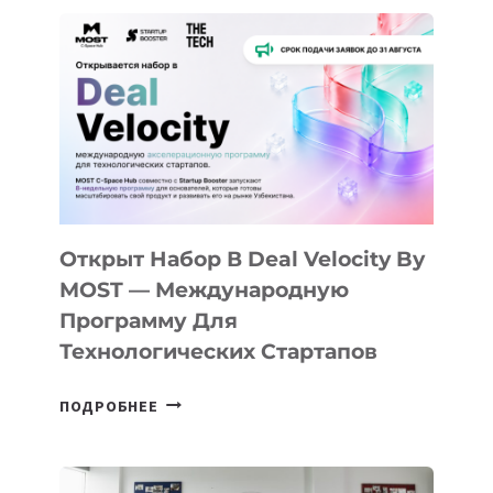
ДО
АЛМАТЫ:
КАК
AI
YOUTH
CAMP
ДАЛ
30
ПОДРОСТКАМ
БИЛЕТ
Открыт Набор В Deal Velocity By
В
MOST — Международную
IT-
Программу Для
ПРЕДПРИНИМАТЕЛЬСТВО
Технологических Стартапов
ОТКРЫТ
ПОДРОБНЕЕ
НАБОР
В
DEAL