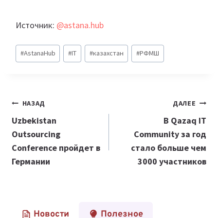
Источник:
@astana.hub
Метки
#
AstanaHub
#
IT
#
казахстан
#
РФМШ
записи:
Навигация
НАЗАД
ДАЛЕЕ
по
Uzbekistan
В Qazaq IT
Outsourcing
Community за год
записям
Conference пройдет в
стало больше чем
Германии
3000 участников
Новости
Полезное