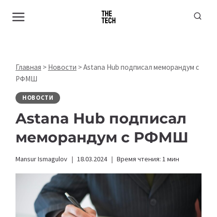
Перейти
к
содержимому
Главная
>
Новости
>
Astana Hub подписал меморандум с
РФМШ
НОВОСТИ
Astana Hub подписал
меморандум с РФМШ
Mansur Ismagulov
18.03.2024
Время чтения:
1
мин