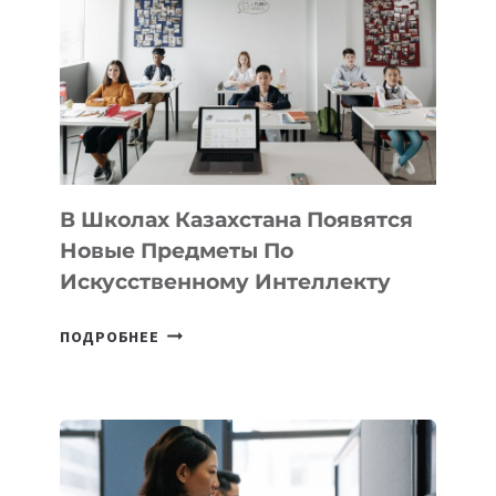
VELOCITY
BY
MOST
—
МЕЖДУНАРОДНУЮ
ПРОГРАММУ
ДЛЯ
ТЕХНОЛОГИЧЕСКИХ
В Школах Казахстана Появятся
СТАРТАПОВ
Новые Предметы По
Искусственному Интеллекту
В
ПОДРОБНЕЕ
ШКОЛАХ
КАЗАХСТАНА
ПОЯВЯТСЯ
НОВЫЕ
ПРЕДМЕТЫ
ПО