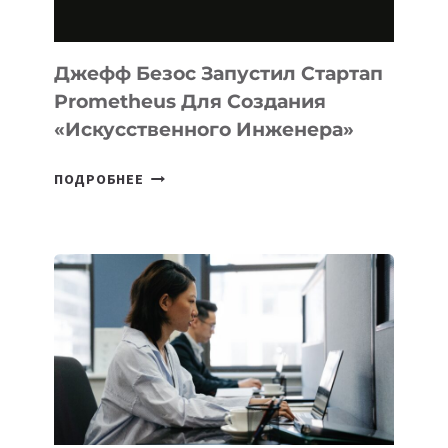
MACOS
И
LINUX
Джефф Безос Запустил Стартап
Prometheus Для Создания
«искусственного Инженера»
ДЖЕФФ
ПОДРОБНЕЕ
БЕЗОС
ЗАПУСТИЛ
СТАРТАП
PROMETHEUS
ДЛЯ
СОЗДАНИЯ
«ИСКУССТВЕННОГО
ИНЖЕНЕРА»