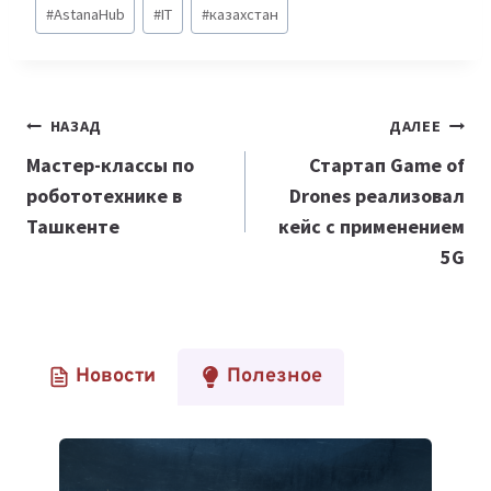
Метки
#
AstanaHub
#
IT
#
казахстан
записи:
Навигация
НАЗАД
ДАЛЕЕ
по
Мастер-классы по
Стартап Game of
робототехнике в
Drones реализовал
записям
Ташкенте
кейс с применением
5G
Новости
Полезное