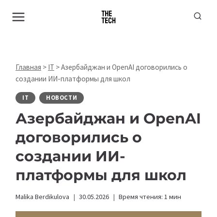
Перейти
к
содержимому
Главная
>
IT
>
Азербайджан и OpenAI договорились о
создании ИИ-платформы для школ
IT
НОВОСТИ
Азербайджан и OpenAI
договорились о
создании ИИ-
платформы для школ
Malika Berdikulova
30.05.2026
Время чтения:
1
мин