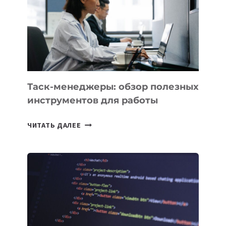
3
ЗАДАЧИ
ЕМУ
МОЖНО
ПОРУЧИТЬ
УЖЕ
СЕГОДНЯ
Таск-менеджеры: обзор полезных
инструментов для работы
ТАСК-
ЧИТАТЬ ДАЛЕЕ
МЕНЕДЖЕРЫ:
ОБЗОР
ПОЛЕЗНЫХ
ИНСТРУМЕНТОВ
ДЛЯ
РАБОТЫ