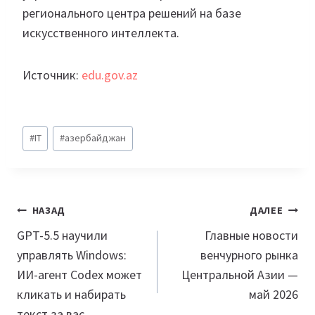
регионального центра решений на базе
искусственного интеллекта.
Источник:
edu.gov.az
Метки
#
IT
#
азербайджан
записи:
Навигация
НАЗАД
ДАЛЕЕ
по
GPT-5.5 научили
Главные новости
управлять Windows:
венчурного рынка
записям
ИИ-агент Codex может
Центральной Азии —
кликать и набирать
май 2026
текст за вас