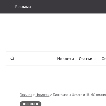
Перейти
Реклама
к
содержимому
Новости
Статьи
С
Главная
>
Новости
>
Банкоматы Uzcard и HUMO полн
НОВОСТИ