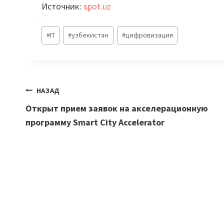
Источник:
spot.uz
Метки
#
IT
#
узбекистан
#
цифровизация
записи:
Навигация
НАЗАД
Открыт прием заявок на акселерационную
по
программу Smart City Accelerator
записям