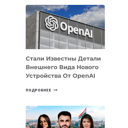
ОПРЕДЕЛЕНЫ
ПРИОРИТЕТНЫЕ
ЗАДАЧИ
ПО
РАЗВИТИЮ
ЭКОСИСТЕМЫ
ИСКУССТВЕННОГО
ИНТЕЛЛЕКТА
Стали Известны Детали
Внешнего Вида Нового
Устройства От OpenAI
СТАЛИ
ПОДРОБНЕЕ
ИЗВЕСТНЫ
ДЕТАЛИ
ВНЕШНЕГО
ВИДА
НОВОГО