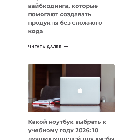
вайбкодинга, которые
помогают создавать
продукты без сложного
кода
7
ЧИТАТЬ ДАЛЕЕ
ПРИЛОЖЕНИЙ
ДЛЯ
ВАЙБКОДИНГА,
КОТОРЫЕ
ПОМОГАЮТ
СОЗДАВАТЬ
ПРОДУКТЫ
БЕЗ
СЛОЖНОГО
Какой ноутбук выбрать к
КОДА
учебному году 2026: 10
лучших моделей для учебы