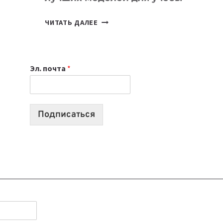
КАКОЙ
ЧИТАТЬ ДАЛЕЕ
НОУТБУК
ВЫБРАТЬ
К
Эл. почта
*
УЧЕБНОМУ
ГОДУ
2026:
10
Подписаться
ЛУЧШИХ
МОДЕЛЕЙ
ДЛЯ
УЧЕБЫ