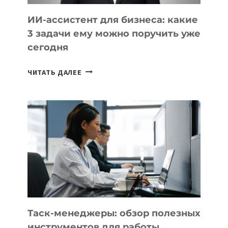
ИИ-ассистент для бизнеса: какие
3 задачи ему можно поручить уже
сегодня
ИИ-
ЧИТАТЬ ДАЛЕЕ
АССИСТЕНТ
ДЛЯ
БИЗНЕСА:
КАКИЕ
3
ЗАДАЧИ
ЕМУ
МОЖНО
ПОРУЧИТЬ
УЖЕ
СЕГОДНЯ
Таск-менеджеры: обзор полезных
инструментов для работы