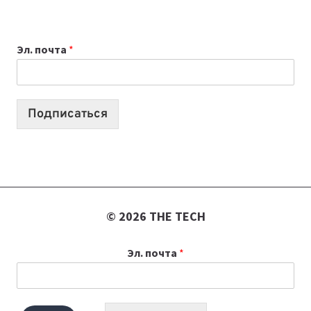
ДЛЯ
ВАЙБКОДИНГА,
Эл. почта
*
КОТОРЫЕ
ПОМОГАЮТ
СОЗДАВАТЬ
ПРОДУКТЫ
Подписаться
БЕЗ
СЛОЖНОГО
КОДА
© 2026 THE TECH
Эл. почта
*