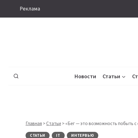
Перейти
Реклама
к
содержимому
Новости
Статьи
С
Главная
>
Статьи
>
«Бег — это возможность побыть с 
СТАТЬИ
IT
ИНТЕРВЬЮ