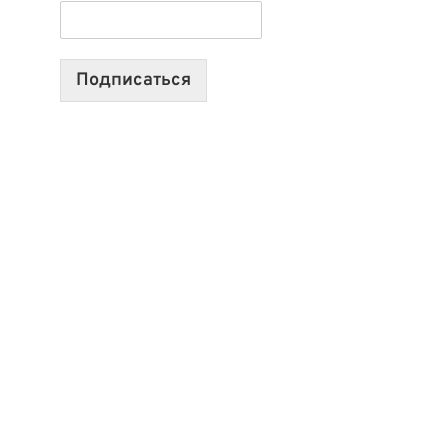
ТЕХНОЛОГИЯХ,
ИИ-
АГЕНТАХ
Подписаться
И
СТАРТАПАХ