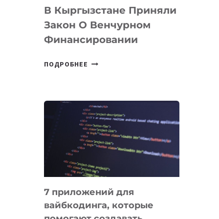
В Кыргызстане Приняли
Закон О Венчурном
Финансировании
В
ПОДРОБНЕЕ
КЫРГЫЗСТАНЕ
ПРИНЯЛИ
ЗАКОН
О
ВЕНЧУРНОМ
ФИНАНСИРОВАНИИ
7 приложений для
вайбкодинга, которые
помогают создавать