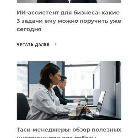
ИИ-ассистент для бизнеса: какие
3 задачи ему можно поручить уже
сегодня
ИИ-
ЧИТАТЬ ДАЛЕЕ
АССИСТЕНТ
ДЛЯ
БИЗНЕСА:
КАКИЕ
3
ЗАДАЧИ
ЕМУ
МОЖНО
ПОРУЧИТЬ
УЖЕ
СЕГОДНЯ
Таск-менеджеры: обзор полезных
инструментов для работы