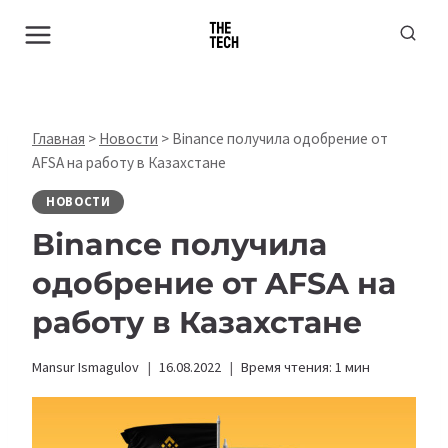
Перейти
к
содержимому
Главная
>
Новости
>
Binance получила одобрение от
AFSA на работу в Казахстане
НОВОСТИ
Binance получила
одобрение от AFSA на
работу в Казахстане
Mansur Ismagulov
16.08.2022
Время чтения:
1
мин