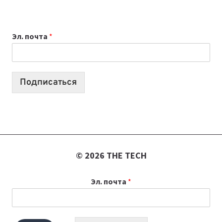
ПРИЛОЖЕНИЙ
ДЛЯ
ВАЙБКОДИНГА,
Эл. почта
*
КОТОРЫЕ
ПОМОГАЮТ
СОЗДАВАТЬ
ПРОДУКТЫ
Подписаться
БЕЗ
СЛОЖНОГО
КОДА
© 2026 THE TECH
Эл. почта
*