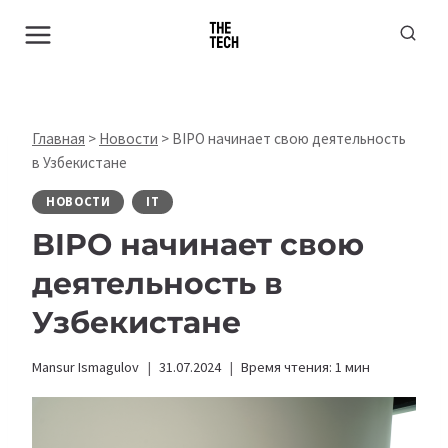
Перейти
к
содержимому
Главная
>
Новости
>
BIPO начинает свою деятельность
в Узбекистане
НОВОСТИ
IT
BIPO начинает свою
деятельность в
Узбекистане
Mansur Ismagulov
31.07.2024
Время чтения:
1
мин