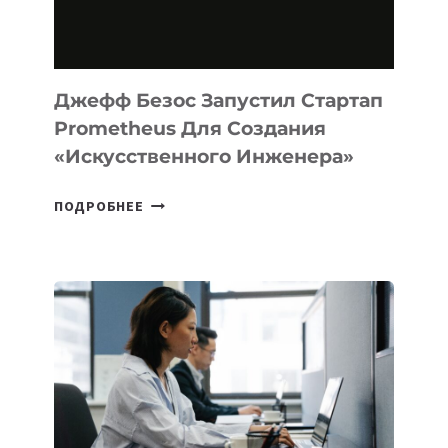
НА
MACOS
И
LINUX
Джефф Безос Запустил Стартап
Prometheus Для Создания
«искусственного Инженера»
ДЖЕФФ
ПОДРОБНЕЕ
БЕЗОС
ЗАПУСТИЛ
СТАРТАП
PROMETHEUS
ДЛЯ
СОЗДАНИЯ
«ИСКУССТВЕННОГО
ИНЖЕНЕРА»