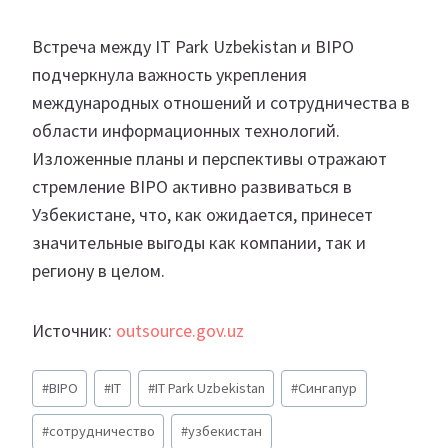
Встреча между IT Park Uzbekistan и BIPO
подчеркнула важность укрепления
международных отношений и сотрудничества в
области информационных технологий.
Изложенные планы и перспективы отражают
стремление BIPO активно развиваться в
Узбекистане, что, как ожидается, принесет
значительные выгоды как компании, так и
региону в целом.
Источник:
outsource.gov.uz
Метки
#
BIPO
#
IT
#
IT Park Uzbekistan
#
Сингапур
записи:
#
сотрудничество
#
узбекистан