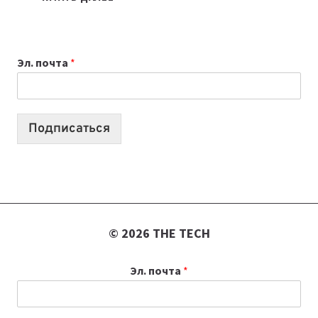
НОУТБУК
ВЫБРАТЬ
К
Эл. почта
*
УЧЕБНОМУ
ГОДУ
2026:
10
Подписаться
ЛУЧШИХ
МОДЕЛЕЙ
ДЛЯ
УЧЕБЫ
© 2026 THE TECH
Эл. почта
*