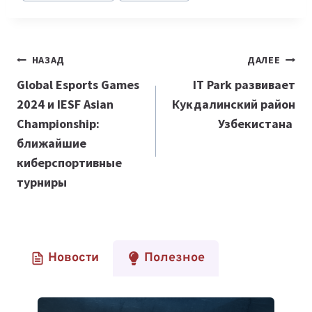
Навигация
НАЗАД
ДАЛЕЕ
по
Global Esports Games
IT Park развивает
2024 и IESF Asian
Кукдалинский район
записям
Championship:
Узбекистана
ближайшие
киберспортивные
турниры
Новости
Полезное