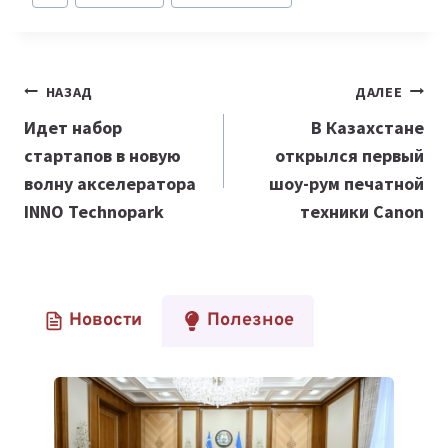
записи:
Навигация
НАЗАД
ДАЛЕЕ
по
Идет набор
​​В Казахстане
стартапов в новую
открылся первый
записям
волну акселератора
шоу-рум печатной
INNO Technopark
техники Canon
Новости
Полезное