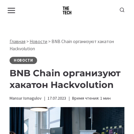
Перейти
к
содержимому
Главная
>
Новости
>
BNB Chain организуют хакатон
Hackvolution
НОВОСТИ
BNB Chain организуют
хакатон Hackvolution
Mansur Ismagulov
17.07.2023
Время чтения:
1
мин