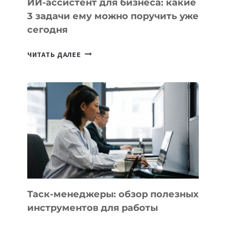
ИИ-ассистент для бизнеса: какие
3 задачи ему можно поручить уже
сегодня
ИИ-
ЧИТАТЬ ДАЛЕЕ
АССИСТЕНТ
ДЛЯ
БИЗНЕСА:
КАКИЕ
3
ЗАДАЧИ
ЕМУ
МОЖНО
ПОРУЧИТЬ
УЖЕ
СЕГОДНЯ
Таск-менеджеры: обзор полезных
инструментов для работы