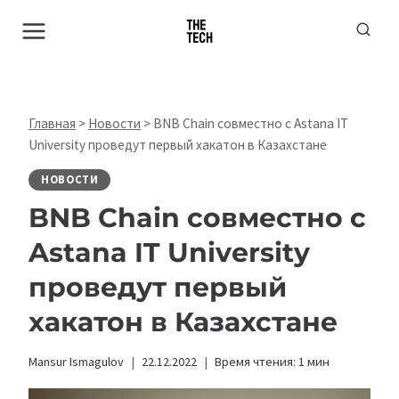
Перейти
к
содержимому
Главная
>
Новости
>
BNB Chain совместно с Astana IT
University проведут первый хакатон в Казахстане
НОВОСТИ
BNB Chain совместно с
Astana IT University
проведут первый
хакатон в Казахстане
Mansur Ismagulov
22.12.2022
Время чтения:
1
мин