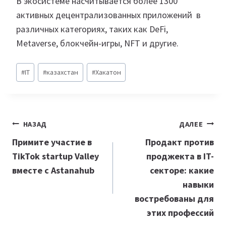
В экосистеме насчитывается более 1300
активных децентрализованных приложений в
различных категориях, таких как DeFi,
Metaverse, блокчейн-игры, NFT и другие.
Метки
#
IT
#
казахстан
#
Хакатон
записи:
Навигация
НАЗАД
ДАЛЕЕ
по
Примите участие в
Продакт против
TikTok startup Valley
проджекта в IT-
записям
вместе с Astanahub
секторе: какие
навыки
востребованы для
этих профессий