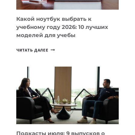
СЛОЖНОГО
КОДА
Какой ноутбук выбрать к
учебному году 2026: 10 лучших
моделей для учебы
КАКОЙ
ЧИТАТЬ ДАЛЕЕ
НОУТБУК
ВЫБРАТЬ
К
УЧЕБНОМУ
ГОДУ
2026:
10
ЛУЧШИХ
МОДЕЛЕЙ
ДЛЯ
УЧЕБЫ
Подкасты июля: 9 выпусков о