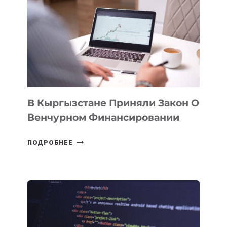
SILK
ROAD
FINANCE
&
TECHNOLOGY
FORUM
В Кыргызстане Приняли Закон О
Венчурном Финансировании
В
ПОДРОБНЕЕ
КЫРГЫЗСТАНЕ
ПРИНЯЛИ
ЗАКОН
О
ВЕНЧУРНОМ
ФИНАНСИРОВАНИИ