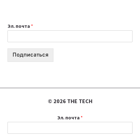
НОУТБУК
ВЫБРАТЬ
К
Эл. почта
*
УЧЕБНОМУ
ГОДУ
2026:
10
Подписаться
ЛУЧШИХ
МОДЕЛЕЙ
ДЛЯ
УЧЕБЫ
© 2026 THE TECH
Эл. почта
*