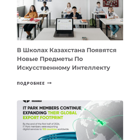
BY
MOST
—
МЕЖДУНАРОДНУЮ
ПРОГРАММУ
ДЛЯ
ТЕХНОЛОГИЧЕСКИХ
В Школах Казахстана Появятся
СТАРТАПОВ
Новые Предметы По
Искусственному Интеллекту
В
ПОДРОБНЕЕ
ШКОЛАХ
КАЗАХСТАНА
ПОЯВЯТСЯ
НОВЫЕ
ПРЕДМЕТЫ
ПО
ИСКУССТВЕННОМУ