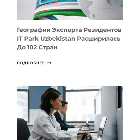
ИНТЕЛЛЕКТУ
География Экспорта Резидентов
IT Park Uzbekistan Расширилась
До 102 Стран
ГЕОГРАФИЯ
ПОДРОБНЕЕ
ЭКСПОРТА
РЕЗИДЕНТОВ
IT
PARK
UZBEKISTAN
РАСШИРИЛАСЬ
ДО
102
СТРАН