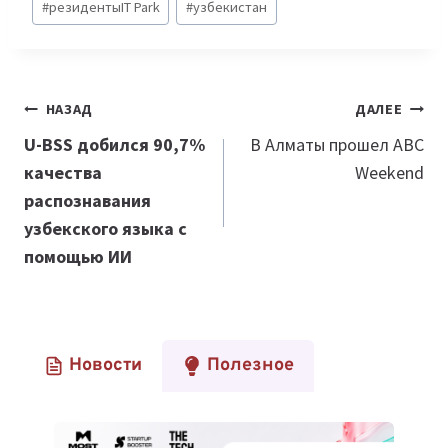
#
резидентыIT Park
#
узбекистан
Навигация
НАЗАД
ДАЛЕЕ
по
U-BSS добился 90,7%
В Алматы прошел ABC
качества
Weekend
записям
распознавания
узбекского языка с
помощью ИИ
Новости
Полезное