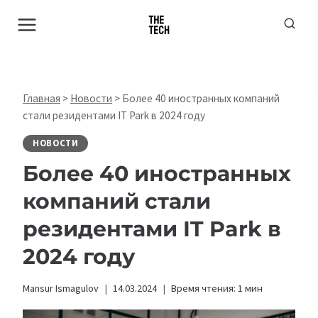
Перейти
к
содержимому
Главная
>
Новости
>
Более 40 иностранных компаний
стали резидентами IT Park в 2024 году
НОВОСТИ
Более 40 иностранных
компаний стали
резидентами IT Park в
2024 году
Mansur Ismagulov
14.03.2024
Время чтения:
1
мин