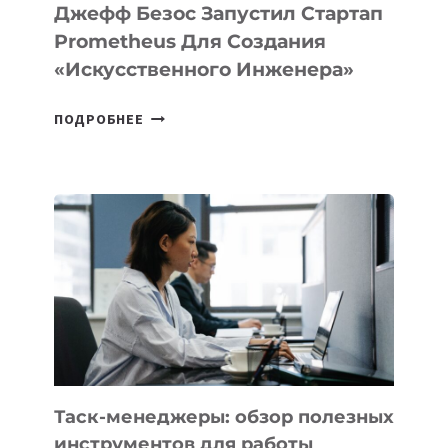
LINUX
Джефф Безос Запустил Стартап
Prometheus Для Создания
«искусственного Инженера»
ДЖЕФФ
ПОДРОБНЕЕ
БЕЗОС
ЗАПУСТИЛ
СТАРТАП
PROMETHEUS
ДЛЯ
СОЗДАНИЯ
«ИСКУССТВЕННОГО
ИНЖЕНЕРА»
Таск-менеджеры: обзор полезных
инструментов для работы