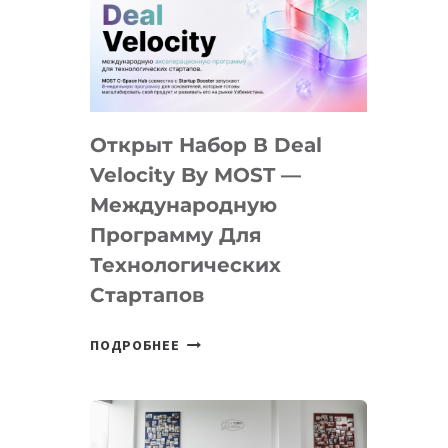
AI
YOUTH
CAMP
ДАЛ
30
Открыт Набор В Deal
ПОДРОСТКАМ
БИЛЕТ
Velocity By MOST —
В
Международную
IT-
Программу Для
ПРЕДПРИНИМАТЕЛЬСТВО
Технологических
Стартапов
ОТКРЫТ
ПОДРОБНЕЕ
НАБОР
В
DEAL
VELOCITY