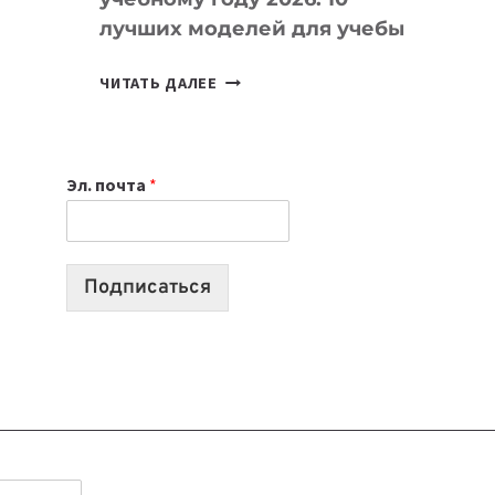
лучших моделей для учебы
КАКОЙ
ЧИТАТЬ ДАЛЕЕ
НОУТБУК
ВЫБРАТЬ
К
Эл. почта
*
УЧЕБНОМУ
ГОДУ
2026:
10
Подписаться
ЛУЧШИХ
МОДЕЛЕЙ
ДЛЯ
УЧЕБЫ