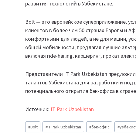
развития технологий в Узбекистане.
Bolt — это европейское суперприложение, ус
клиентов в более чем 50 странах Европы и А
комфортными для людей, а не для машин, ус
общей мобильности, предлагая лучшие альте
включая ride-hailing, каршеринг, прокат элек
Представители IT Park Uzbekistan предложил
талантов Узбекистана для разработки и подд
потенциального открытия бэк-офиса в стране
Источник:
IT Park Uzbekistan
Метки
#
Bolt
#
IT Park Uzbekistan
#
бэк-офис
#
узбекис
записи: