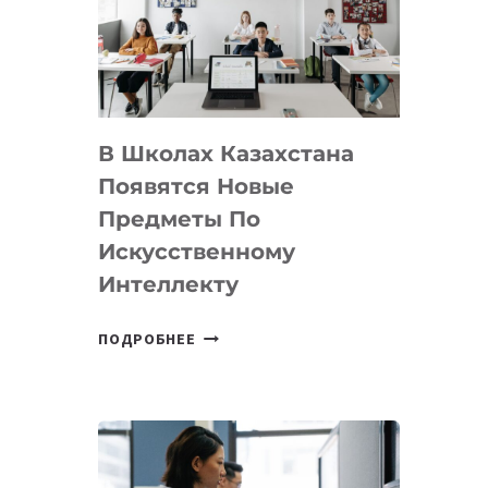
BY
MOST
—
МЕЖДУНАРОДНУЮ
ПРОГРАММУ
В Школах Казахстана
ДЛЯ
ТЕХНОЛОГИЧЕСКИХ
Появятся Новые
СТАРТАПОВ
Предметы По
Искусственному
Интеллекту
В
ПОДРОБНЕЕ
ШКОЛАХ
КАЗАХСТАНА
ПОЯВЯТСЯ
НОВЫЕ
ПРЕДМЕТЫ