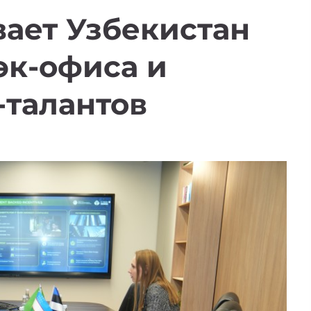
вает Узбекистан
эк-офиса и
-талантов