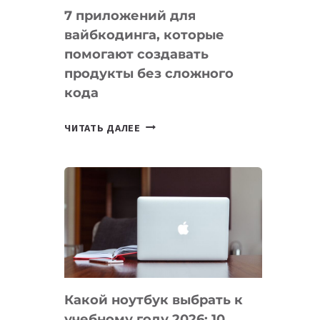
7 приложений для
вайбкодинга, которые
помогают создавать
продукты без сложного
кода
7
ЧИТАТЬ ДАЛЕЕ
ПРИЛОЖЕНИЙ
ДЛЯ
ВАЙБКОДИНГА,
КОТОРЫЕ
ПОМОГАЮТ
СОЗДАВАТЬ
ПРОДУКТЫ
БЕЗ
СЛОЖНОГО
Какой ноутбук выбрать к
КОДА
учебному году 2026: 10