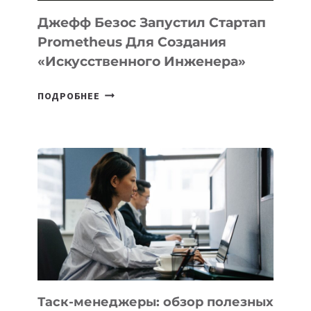
LINUX
Джефф Безос Запустил Стартап
Prometheus Для Создания
«искусственного Инженера»
ДЖЕФФ
ПОДРОБНЕЕ
БЕЗОС
ЗАПУСТИЛ
СТАРТАП
PROMETHEUS
ДЛЯ
СОЗДАНИЯ
«ИСКУССТВЕННОГО
ИНЖЕНЕРА»
Таск-менеджеры: обзор полезных