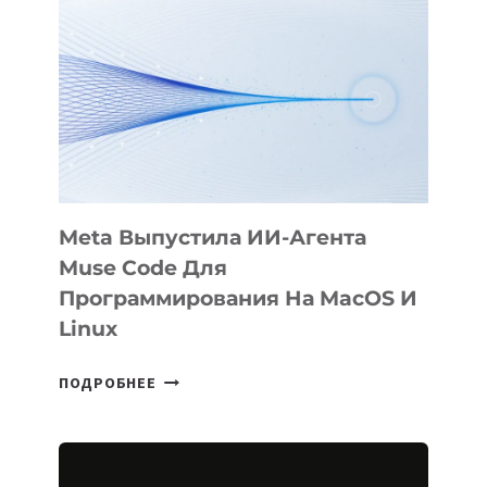
ФИЛЬМ
KÖK
BÖRÜ
НА
SIGGRAPH
2026
Meta Выпустила ИИ-Агента
Muse Code Для
Программирования На MacOS И
Linux
META
ПОДРОБНЕЕ
ВЫПУСТИЛА
ИИ-
АГЕНТА
MUSE