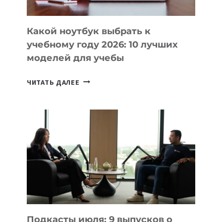
СЛОЖНОГО
КОДА
Какой ноутбук выбрать к
учебному году 2026: 10 лучших
моделей для учебы
КАКОЙ
ЧИТАТЬ ДАЛЕЕ
НОУТБУК
ВЫБРАТЬ
К
УЧЕБНОМУ
ГОДУ
2026:
10
ЛУЧШИХ
МОДЕЛЕЙ
ДЛЯ
УЧЕБЫ
Подкасты июля: 9 выпусков о