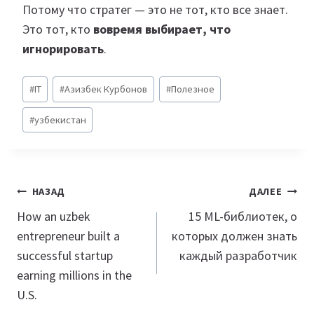
Потому что стратег — это не тот, кто все знает.
Это тот, кто
вовремя выбирает, что
игнорировать
.
Метки
#
IT
#
Азизбек Курбонов
#
Полезное
записи:
#
узбекистан
Навигация
НАЗАД
ДАЛЕЕ
по
How an uzbek
15 ML-библиотек, о
entrepreneur built a
которых должен знать
записям
successful startup
каждый разработчик
earning millions in the
U.S.