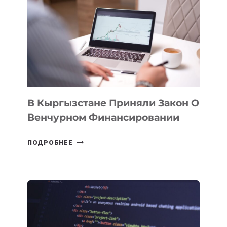
SILK
ROAD
FINANCE
&
TECHNOLOGY
FORUM
В Кыргызстане Приняли Закон О
Венчурном Финансировании
В
ПОДРОБНЕЕ
КЫРГЫЗСТАНЕ
ПРИНЯЛИ
ЗАКОН
О
ВЕНЧУРНОМ
ФИНАНСИРОВАНИИ