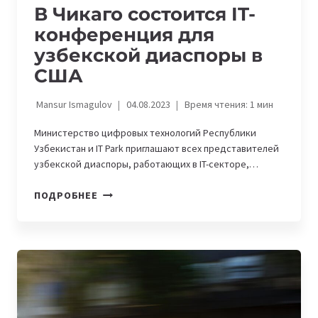
В Чикаго состоится IT-
конференция для
узбекской диаспоры в
США
Mansur Ismagulov
04.08.2023
Время чтения:
1
мин
Министерство цифровых технологий Республики
Узбекистан и IT Park приглашают всех представителей
узбекской диаспоры, работающих в IT-секторе,…
В
ПОДРОБНЕЕ
ЧИКАГО
СОСТОИТСЯ
IT-
КОНФЕРЕНЦИЯ
ДЛЯ
УЗБЕКСКОЙ
ДИАСПОРЫ