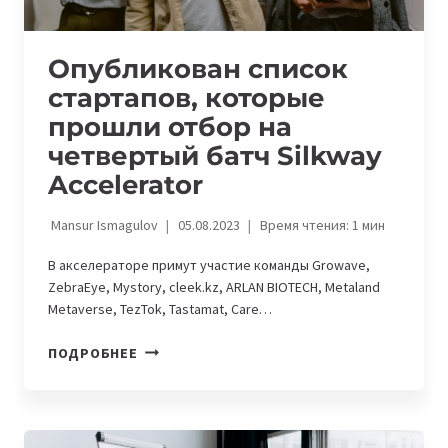
Опубликован список
стартапов, которые
прошли отбор на
четвертый батч Silkway
Accelerator
Mansur Ismagulov
05.08.2023
Время чтения:
1
мин
В акселераторе примут участие команды Growave,
ZebraEye, Mystory, cleek.kz, ARLAN BIOTECH, Metaland
Metaverse, TezTok, Tastamat, Care…
ОПУБЛИКОВАН
ПОДРОБНЕЕ
СПИСОК
СТАРТАПОВ,
КОТОРЫЕ
ПРОШЛИ