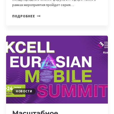
рамках мероприятия пройдет серия…
В
ПОДРОБНЕЕ
ТАШКЕНТЕ
ПРОЙДЕТ
БИЗНЕС-
ФОРУМ
И
ВСТРЕЧИ
С
ЗАРУБЕЖНЫМИ
IT-
КОМПАНИЯМИ
НОВОСТИ
Масштабное