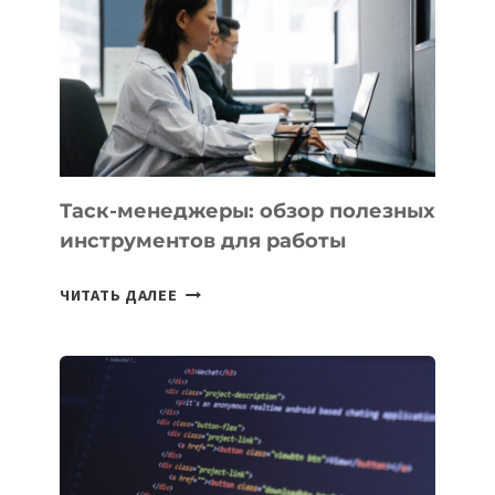
КАКИЕ
3
ЗАДАЧИ
ЕМУ
МОЖНО
ПОРУЧИТЬ
УЖЕ
СЕГОДНЯ
Таск-менеджеры: обзор полезных
инструментов для работы
ТАСК-
ЧИТАТЬ ДАЛЕЕ
МЕНЕДЖЕРЫ:
ОБЗОР
ПОЛЕЗНЫХ
ИНСТРУМЕНТОВ
ДЛЯ
РАБОТЫ