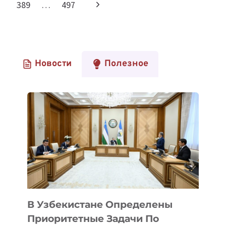
страница
Следующая
389
…
497
КАК
страницам
НЕ
страница
ПРОИГРАТЬ
В
ТЕХНОЛОГИЧЕСКОЙ
Новости
Полезное
ГОНКЕ
В Узбекистане Определены
Приоритетные Задачи По