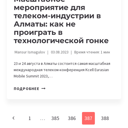
мероприятие для
телеком-индустрии в
Алматы: как не
проиграть в
технологической гонке
Mansur Ismagulov
03.08.2023
Время чтения:
1
мин
23 и 24 августа в Алматы состоится самая масштабная
международная телеком-конференция Kcell Eurasian
Mobile Summit 2023,…
МАСШТАБНОЕ
ПОДРОБНЕЕ
МЕРОПРИЯТИЕ
ДЛЯ
ТЕЛЕКОМ-
ИНДУСТРИИ
Навигация
Предыдущая
1
…
385
386
387
388
В
по
АЛМАТЫ: