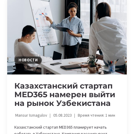
ОТБОР
НА
ЧЕТВЕРТЫЙ
БАТЧ
SILKWAY
ACCELERATOR
НОВОСТИ
Казахстанский стартап
MED365 намерен выйти
на рынок Узбекистана
Mansur Ismagulov
05.08.2023
Время чтения:
1
мин
Казахстанский стартап MED365 планирует начать
работать в Узбекистане. Компания рассчитывает