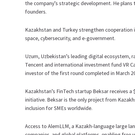
the company’s strategic development. He plans 
founders.
Kazakhstan and Turkey strengthen cooperation in 
space, cybersecurity, and e-government.
Uzum, Uzbekistan’s leading digital ecosystem, r
Tencent and international investment fund VR Cap
investor of the first round completed in March 2
Kazakhstan’s FinTech startup Beksar receives a 
initiative. Beksar is the only project from Kazak
inclusion for SMEs worldwide.
Access to AlemLLM, a Kazakh-language large lang
companies, and global platforms, enabling free 