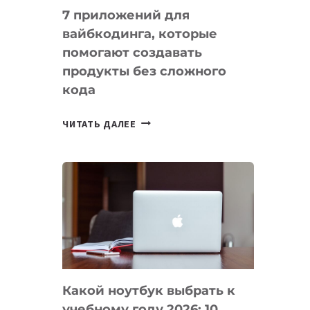
7 приложений для
вайбкодинга, которые
помогают создавать
продукты без сложного
кода
7
ЧИТАТЬ ДАЛЕЕ
ПРИЛОЖЕНИЙ
ДЛЯ
ВАЙБКОДИНГА,
КОТОРЫЕ
ПОМОГАЮТ
СОЗДАВАТЬ
ПРОДУКТЫ
БЕЗ
СЛОЖНОГО
Какой ноутбук выбрать к
КОДА
учебному году 2026: 10