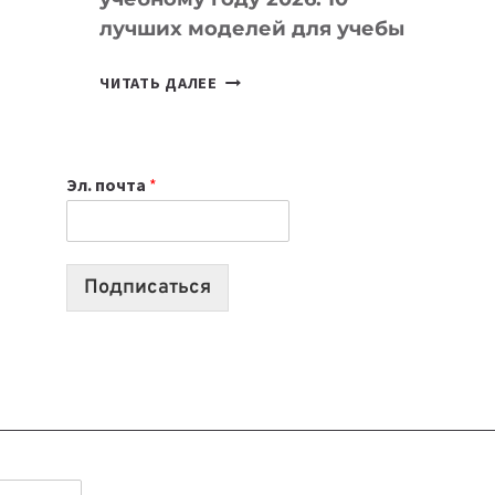
лучших моделей для учебы
КАКОЙ
ЧИТАТЬ ДАЛЕЕ
НОУТБУК
ВЫБРАТЬ
К
Эл. почта
*
УЧЕБНОМУ
ГОДУ
2026:
10
Подписаться
ЛУЧШИХ
МОДЕЛЕЙ
ДЛЯ
УЧЕБЫ