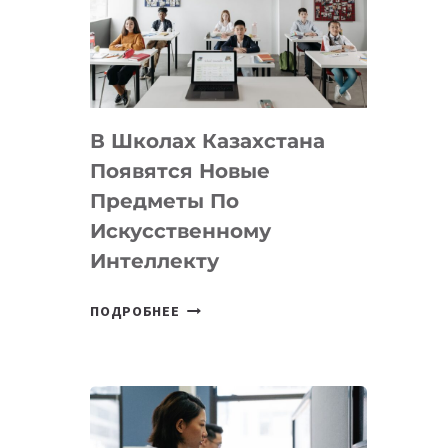
BY
MOST
—
МЕЖДУНАРОДНУЮ
ПРОГРАММУ
В Школах Казахстана
ДЛЯ
ТЕХНОЛОГИЧЕСКИХ
Появятся Новые
СТАРТАПОВ
Предметы По
Искусственному
Интеллекту
В
ПОДРОБНЕЕ
ШКОЛАХ
КАЗАХСТАНА
ПОЯВЯТСЯ
НОВЫЕ
ПРЕДМЕТЫ