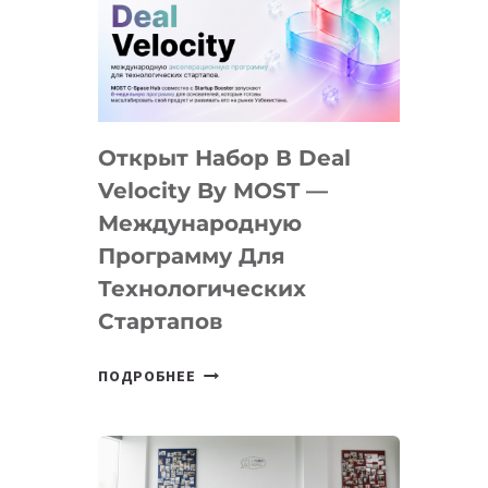
AI
YOUTH
CAMP
ДАЛ
30
Открыт Набор В Deal
ПОДРОСТКАМ
БИЛЕТ
Velocity By MOST —
В
Международную
IT-
Программу Для
ПРЕДПРИНИМАТЕЛЬСТВО
Технологических
Стартапов
ОТКРЫТ
ПОДРОБНЕЕ
НАБОР
В
DEAL
VELOCITY