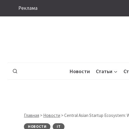
Перейти
Реклама
к
содержимому
Новости
Статьи
С
Главная
>
Новости
>
Central Asian Startup Ecosystem: 
НОВОСТИ
IT