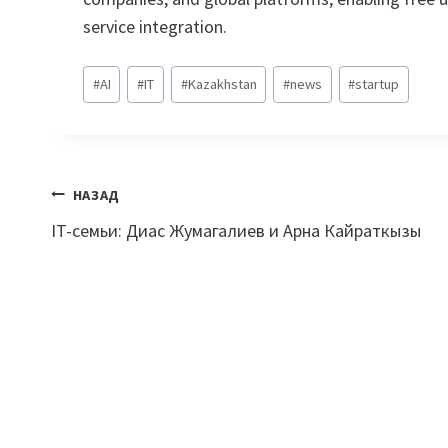
service integration.
Метки
#
AI
#
IT
#
Kazakhstan
#
news
#
startup
записи:
Навигация
НАЗАД
IT-семьи: Диас Жумагалиев и Арна Кайраткызы
по
записям