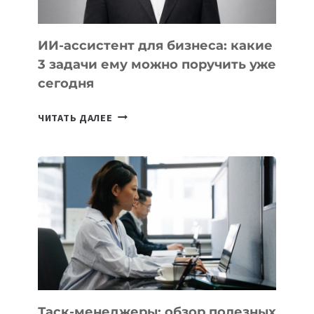
ИИ-ассистент для бизнеса: какие
3 задачи ему можно поручить уже
сегодня
ИИ-
ЧИТАТЬ ДАЛЕЕ
АССИСТЕНТ
ДЛЯ
БИЗНЕСА:
КАКИЕ
3
ЗАДАЧИ
ЕМУ
МОЖНО
ПОРУЧИТЬ
УЖЕ
СЕГОДНЯ
Таск-менеджеры: обзор полезных