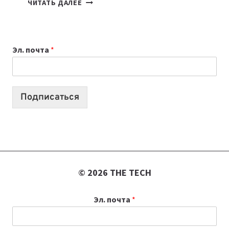
ЧИТАТЬ ДАЛЕЕ
ПРИЛОЖЕНИЙ
ДЛЯ
ВАЙБКОДИНГА,
Эл. почта
*
КОТОРЫЕ
ПОМОГАЮТ
СОЗДАВАТЬ
ПРОДУКТЫ
Подписаться
БЕЗ
СЛОЖНОГО
КОДА
© 2026 THE TECH
Эл. почта
*