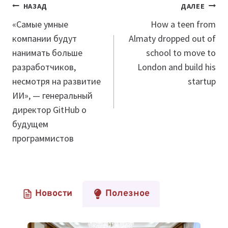
Навигация
НАЗАД
ДАЛЕЕ
по
«Самые умные
How a teen from
компании будут
Almaty dropped out of
записям
нанимать больше
school to move to
разработчиков,
London and build his
несмотря на развитие
startup
ИИ», — генеральный
директор GitHub о
будущем
программистов
Новости
Полезное