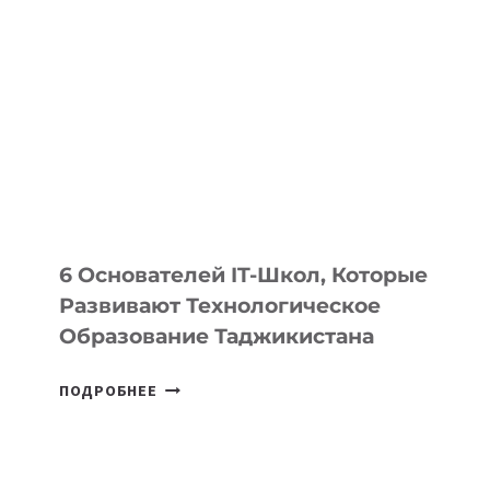
ДЕТАЛИ
ВНЕШНЕГО
ВИДА
НОВОГО
УСТРОЙСТВА
ОТ
OPENAI
6 Основателей IT-Школ, Которые
Развивают Технологическое
Образование Таджикистана
6
ПОДРОБНЕЕ
ОСНОВАТЕЛЕЙ
IT-
ШКОЛ,