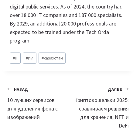
digital public services. As of 2024, the country had
over 18 000 IT companies and 187 000 specialists.
By 2029, an additional 20 000 professionals are
expected to be trained under the Tech Orda
program.
Метки
#
IT
#
ИИ
#
казахстан
записи:
Навигация
НАЗАД
ДАЛЕЕ
по
10 лучших сервисов
Криптокошельки 2025:
для удаления фона с
сравниваем решения
записям
изображений
для хранения, NFT и
DeFi