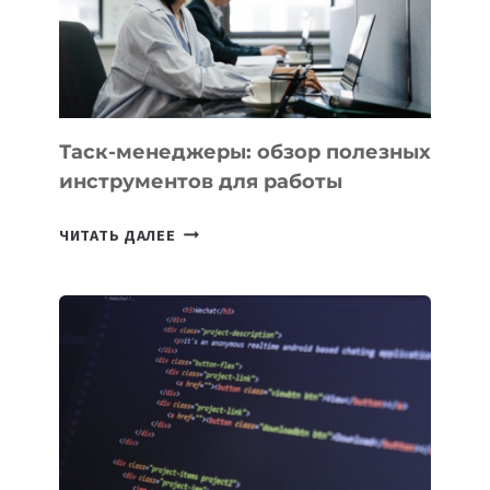
ЗАДАЧИ
ЕМУ
МОЖНО
ПОРУЧИТЬ
УЖЕ
СЕГОДНЯ
Таск-менеджеры: обзор полезных
инструментов для работы
ТАСК-
ЧИТАТЬ ДАЛЕЕ
МЕНЕДЖЕРЫ:
ОБЗОР
ПОЛЕЗНЫХ
ИНСТРУМЕНТОВ
ДЛЯ
РАБОТЫ