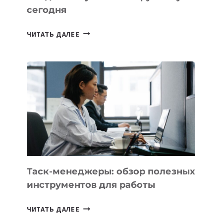
сегодня
ИИ-
ЧИТАТЬ ДАЛЕЕ
АССИСТЕНТ
ДЛЯ
БИЗНЕСА:
КАКИЕ
3
ЗАДАЧИ
ЕМУ
МОЖНО
ПОРУЧИТЬ
УЖЕ
СЕГОДНЯ
Таск-менеджеры: обзор полезных
инструментов для работы
ТАСК-
ЧИТАТЬ ДАЛЕЕ
МЕНЕДЖЕРЫ: