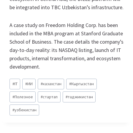
be integrated into TBC Uzbekistan’s infrastructure.
A case study on Freedom Holding Corp. has been
included in the MBA program at Stanford Graduate
School of Business. The case details the company’s
day-to-day reality: its NASDAQ listing, launch of IT
products, internal transformation, and ecosystem
development.
Метки
#
IT
#
ИИ
#
казахстан
#
Кыргызстан
записи:
#
Полезное
#
стартап
#
таджикистан
#
узбекистан