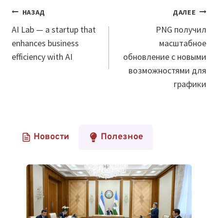
Навигация
НАЗАД
ДАЛЕЕ
по
AI Lab — a startup that
PNG получил
enhances business
масштабное
записям
efficiency with AI
обновление с новыми
возможностями для
графики
Новости
Полезное