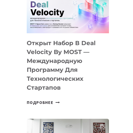
AI
YOUTH
CAMP
ДАЛ
30
Открыт Набор В Deal
ПОДРОСТКАМ
БИЛЕТ
Velocity By MOST —
В
Международную
IT-
Программу Для
ПРЕДПРИНИМАТЕЛЬСТВО
Технологических
Стартапов
ОТКРЫТ
ПОДРОБНЕЕ
НАБОР
В
DEAL
VELOCITY