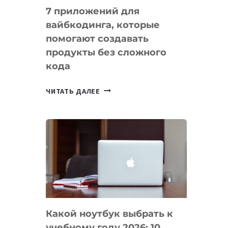
7 приложений для
вайбкодинга, которые
помогают создавать
продукты без сложного
кода
7
ЧИТАТЬ ДАЛЕЕ
ПРИЛОЖЕНИЙ
ДЛЯ
ВАЙБКОДИНГА,
КОТОРЫЕ
ПОМОГАЮТ
СОЗДАВАТЬ
ПРОДУКТЫ
БЕЗ
СЛОЖНОГО
Какой ноутбук выбрать к
КОДА
учебному году 2026: 10