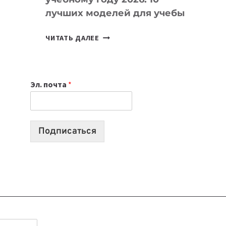
лучших моделей для учебы
КАКОЙ
ЧИТАТЬ ДАЛЕЕ
НОУТБУК
ВЫБРАТЬ
К
Эл. почта
*
УЧЕБНОМУ
ГОДУ
2026:
10
Подписаться
ЛУЧШИХ
МОДЕЛЕЙ
ДЛЯ
УЧЕБЫ