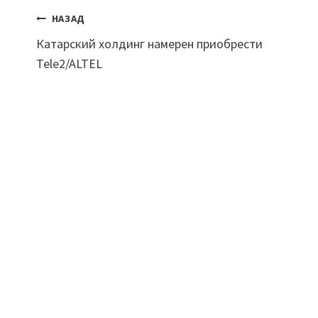
Навигация
НАЗАД
Катарский холдинг намерен приобрести
по
Tele2/ALTEL
записям