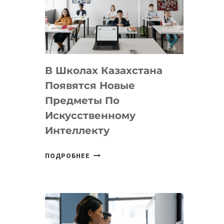
BY
MOST
—
МЕЖДУНАРОДНУЮ
ПРОГРАММУ
В Школах Казахстана
ДЛЯ
ТЕХНОЛОГИЧЕСКИХ
Появятся Новые
СТАРТАПОВ
Предметы По
Искусственному
Интеллекту
В
ПОДРОБНЕЕ
ШКОЛАХ
КАЗАХСТАНА
ПОЯВЯТСЯ
НОВЫЕ
ПРЕДМЕТЫ