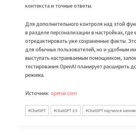
контекста и точные ответы.
Для дополнительного контроля над этой фун
в разделе персонализации в настройках, где
отредактировать уже сохраненные факты. Эт
для обычных пользователей, но и удобным и
выступать настраиваемым помощником, запом
тестирования OpenAI планирует расширить до
режима.
Источник:
openai.com
Метки
#
ChatGPT
#
ChatGPT 3.5
#
ChatGPT научился запом
записи: