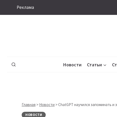
Перейти
Реклама
к
содержимому
Новости
Статьи
С
Главная
>
Новости
>
ChatGPT научился запоминать и 
НОВОСТИ