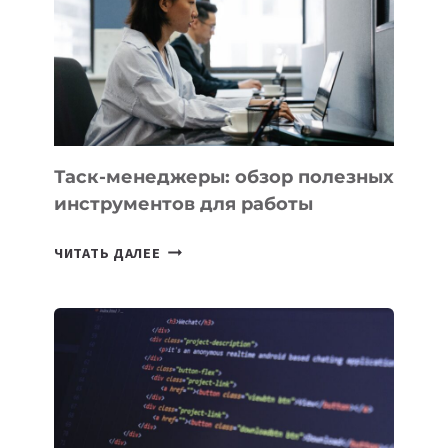
3
ЗАДАЧИ
ЕМУ
МОЖНО
ПОРУЧИТЬ
УЖЕ
СЕГОДНЯ
Таск-менеджеры: обзор полезных
инструментов для работы
ТАСК-
ЧИТАТЬ ДАЛЕЕ
МЕНЕДЖЕРЫ:
ОБЗОР
ПОЛЕЗНЫХ
ИНСТРУМЕНТОВ
ДЛЯ
РАБОТЫ