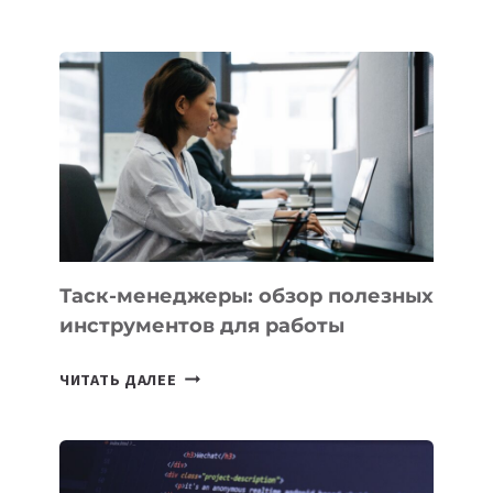
АССИСТЕНТ
ДЛЯ
БИЗНЕСА:
КАКИЕ
3
ЗАДАЧИ
ЕМУ
МОЖНО
ПОРУЧИТЬ
УЖЕ
СЕГОДНЯ
Таск-менеджеры: обзор полезных
инструментов для работы
ТАСК-
ЧИТАТЬ ДАЛЕЕ
МЕНЕДЖЕРЫ:
ОБЗОР
ПОЛЕЗНЫХ
ИНСТРУМЕНТОВ