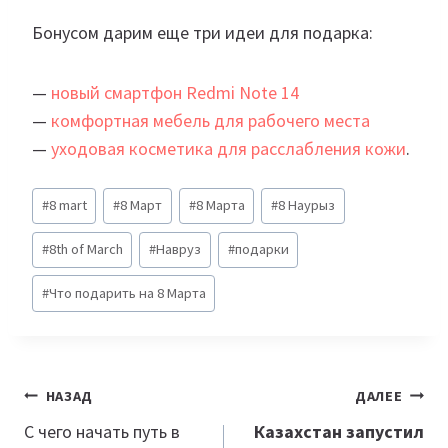
Бонусом дарим еще три идеи для подарка:
—
новый смартфон Redmi Note 14
—
комфортная мебель для рабочего места
—
уходовая косметика для расслабления кожи
.
Метки
#
8 mart
#
8 Март
#
8 Марта
#
8 Наурыз
записи:
#
8th of March
#
Навруз
#
подарки
#
Что подарить на 8 Марта
Навигация
НАЗАД
ДАЛЕЕ
по
С чего начать путь в
Казахстан запустил