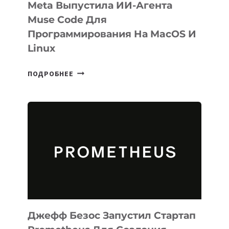
Meta Выпустила ИИ-Агента
Muse Code Для
Программирования На MacOS И
Linux
META
ПОДРОБНЕЕ
ВЫПУСТИЛА
ИИ-
АГЕНТА
MUSE
CODE
ДЛЯ
ПРОГРАММИРОВАНИЯ
НА
MACOS
И
LINUX
Джефф Безос Запустил Стартап