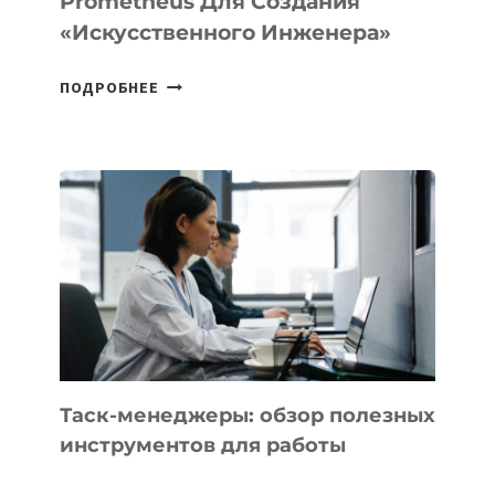
Prometheus Для Создания
«искусственного Инженера»
ДЖЕФФ
ПОДРОБНЕЕ
БЕЗОС
ЗАПУСТИЛ
СТАРТАП
PROMETHEUS
ДЛЯ
СОЗДАНИЯ
«ИСКУССТВЕННОГО
ИНЖЕНЕРА»
Таск-менеджеры: обзор полезных
инструментов для работы
ТАСК-