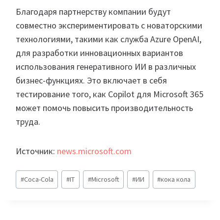
Благодаря партнерству компании будут
совместно экспериментировать с новаторскими
технологиями, такими как служба Azure OpenAI,
для разработки инновационных вариантов
использования генеративного ИИ в различных
бизнес-функциях. Это включает в себя
тестирование того, как Copilot для Microsoft 365
может помочь повысить производительность
труда.
Источник:
news.microsoft.com
Метки
#
Coca-Cola
#
IT
#
Microsoft
#
ИИ
#
кока кола
записи: