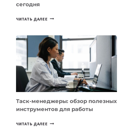
сегодня
ИИ-
ЧИТАТЬ ДАЛЕЕ
АССИСТЕНТ
ДЛЯ
БИЗНЕСА:
КАКИЕ
3
ЗАДАЧИ
ЕМУ
МОЖНО
ПОРУЧИТЬ
УЖЕ
СЕГОДНЯ
Таск-менеджеры: обзор полезных
инструментов для работы
ТАСК-
ЧИТАТЬ ДАЛЕЕ
МЕНЕДЖЕРЫ: