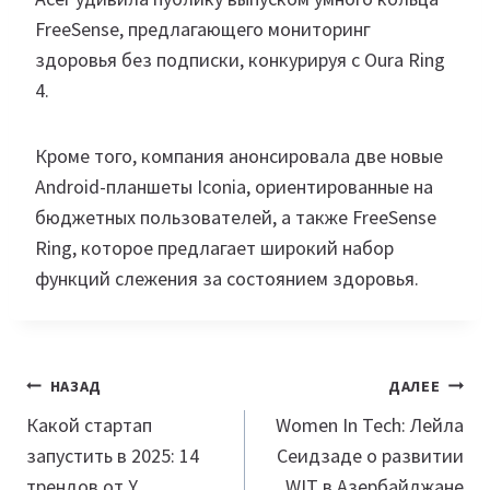
FreeSense, предлагающего мониторинг
здоровья без подписки, конкурируя с Oura Ring
4.
Кроме того, компания анонсировала две новые
Android-планшеты Iconia, ориентированные на
бюджетных пользователей, а также FreeSense
Ring, которое предлагает широкий набор
функций слежения за состоянием здоровья.
Навигация
НАЗАД
ДАЛЕЕ
по
Какой стартап
Women In Tech: Лейла
запустить в 2025: 14
Сеидзаде о развитии
записям
трендов от Y
WIT в Азербайджане