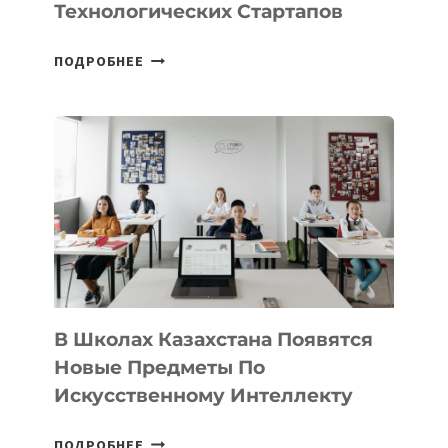
Технологических Стартапов
ОТКРЫТ
ПОДРОБНЕЕ
НАБОР
В
DEAL
VELOCITY
BY
MOST
—
МЕЖДУНАРОДНУЮ
ПРОГРАММУ
ДЛЯ
ТЕХНОЛОГИЧЕСКИХ
В Школах Казахстана Появятся
СТАРТАПОВ
Новые Предметы По
Искусственному Интеллекту
В
ПОДРОБНЕЕ