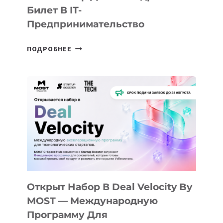
Билет В IT-
Предпринимательство
ОТ
ПОДРОБНЕЕ
ДОЛИНЫ
ДО
АЛМАТЫ:
КАК
AI
YOUTH
CAMP
ДАЛ
30
ПОДРОСТКАМ
БИЛЕТ
Открыт Набор В Deal Velocity By
В
MOST — Международную
IT-
Программу Для
ПРЕДПРИНИМАТЕЛЬСТВО