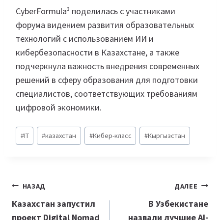
CyberFormula³ поделилась с участниками
форума видением развития образовательных
технологий с использованием ИИ и
кибербезопасности в Казахстане, а также
подчеркнула важность внедрения современных
решений в сферу образования для подготовки
специалистов, соответствующих требованиям
цифровой экономики.
Метки
#
IT
#
казахстан
#
Кибер-класс
#
Кыргызстан
записи:
Навигация
НАЗАД
ДАЛЕЕ
по
Казахстан запустил
В Узбекистане
проект Digital Nomad
назвали лучшие AI-