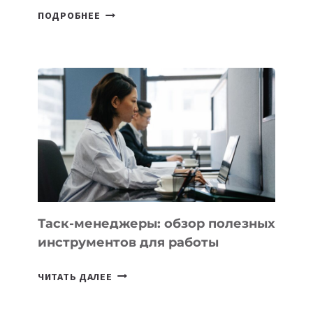
ДЖЕФФ
ПОДРОБНЕЕ
БЕЗОС
ЗАПУСТИЛ
СТАРТАП
PROMETHEUS
ДЛЯ
СОЗДАНИЯ
«ИСКУССТВЕННОГО
ИНЖЕНЕРА»
Таск-менеджеры: обзор полезных
инструментов для работы
ТАСК-
ЧИТАТЬ ДАЛЕЕ
МЕНЕДЖЕРЫ:
ОБЗОР