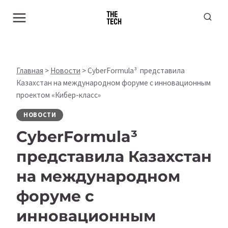
Перейти
к
содержимому
Главная
>
Новости
>
CyberFormula³ представила
Казахстан на международном форуме с инновационным
проектом «Кибер-класс»
НОВОСТИ
CyberFormula³
представила Казахстан
на международном
форуме с
инновационным