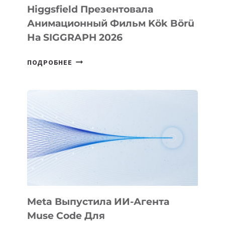
Higgsfield Презентовала
Анимационный Фильм Kök Börü
На SIGGRAPH 2026
HIGGSFIELD
ПОДРОБНЕЕ
ПРЕЗЕНТОВАЛА
АНИМАЦИОННЫЙ
ФИЛЬМ
KÖK
BÖRÜ
НА
SIGGRAPH
2026
Meta Выпустила ИИ-Агента
Muse Code Для