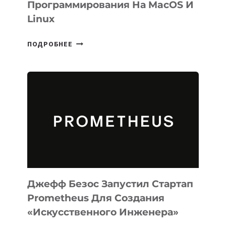
Программирования На MacOS И
Linux
META
ПОДРОБНЕЕ
ВЫПУСТИЛА
ИИ-
АГЕНТА
MUSE
CODE
ДЛЯ
ПРОГРАММИРОВАНИЯ
НА
MACOS
И
LINUX
Джефф Безос Запустил Стартап
Prometheus Для Создания
«искусственного Инженера»