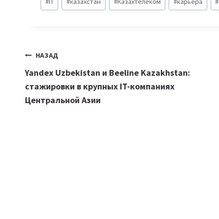
#
IT
#
казахстан
#
Казахтелеком
#
карьера
#
записи:
Навигация
НАЗАД
Yandex Uzbekistan и Beeline Kazakhstan:
по
стажировки в крупных IT-компаниях
записям
Центральной Азии