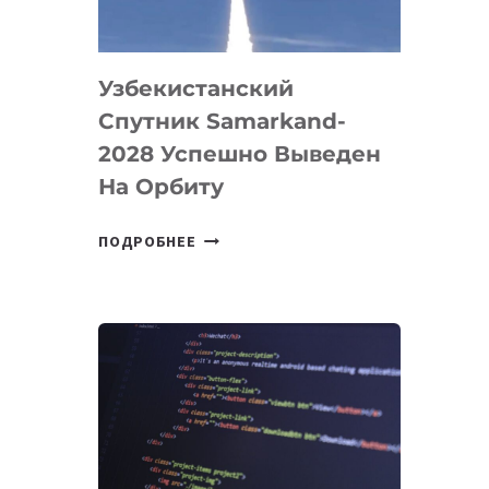
«ИСКУССТВЕННОГО
ИНЖЕНЕРА»
Узбекистанский
Спутник Samarkand-
2028 Успешно Выведен
На Орбиту
УЗБЕКИСТАНСКИЙ
ПОДРОБНЕЕ
СПУТНИК
SAMARKAND-
2028
УСПЕШНО
ВЫВЕДЕН
НА
ОРБИТУ