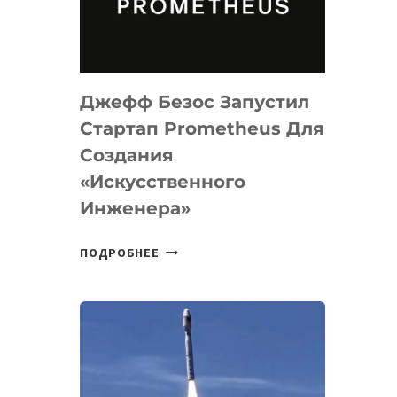
ДЛЯ
ПРОГРАММИРОВАНИЯ
НА
MACOS
Джефф Безос Запустил
И
LINUX
Стартап Prometheus Для
Создания
«искусственного
Инженера»
ДЖЕФФ
ПОДРОБНЕЕ
БЕЗОС
ЗАПУСТИЛ
СТАРТАП
PROMETHEUS
ДЛЯ
СОЗДАНИЯ