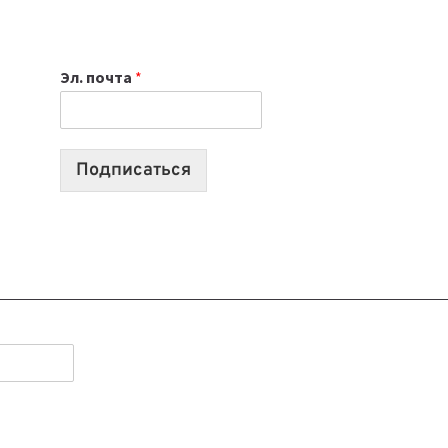
ИЮЛЯ:
9
ВЫПУСКОВ
Эл. почта
*
О
ТЕХНОЛОГИЯХ,
ИИ-
АГЕНТАХ
Подписаться
И
СТАРТАПАХ