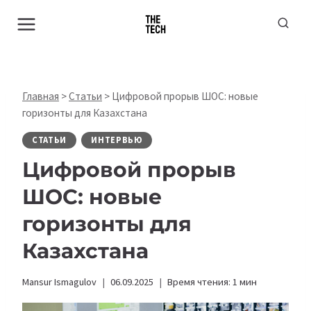
Перейти
к
содержимому
Главная
>
Статьи
>
Цифровой прорыв ШОС: новые
горизонты для Казахстана
СТАТЬИ
ИНТЕРВЬЮ
Цифровой прорыв
ШОС: новые
горизонты для
Казахстана
Mansur Ismagulov
06.09.2025
Время чтения:
1
мин