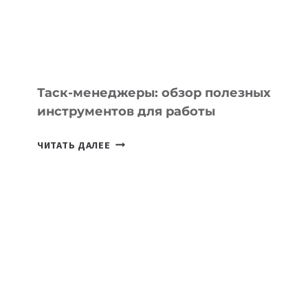
ЗАДАЧИ
ЕМУ
МОЖНО
ПОРУЧИТЬ
УЖЕ
СЕГОДНЯ
Таск-менеджеры: обзор полезных
инструментов для работы
ТАСК-
ЧИТАТЬ ДАЛЕЕ
МЕНЕДЖЕРЫ:
ОБЗОР
ПОЛЕЗНЫХ
ИНСТРУМЕНТОВ
ДЛЯ
РАБОТЫ