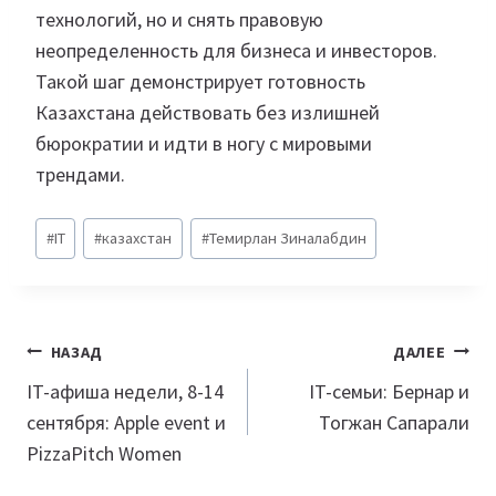
технологий, но и снять правовую
неопределенность для бизнеса и инвесторов.
Такой шаг демонстрирует готовность
Казахстана действовать без излишней
бюрократии и идти в ногу с мировыми
трендами.
Метки
#
IT
#
казахстан
#
Темирлан Зиналабдин
записи:
Навигация
НАЗАД
ДАЛЕЕ
по
IT-афиша недели, 8-14
IT-семьи: Бернар и
сентября: Apple event и
Тогжан Сапарали
записям
PizzaPitch Women