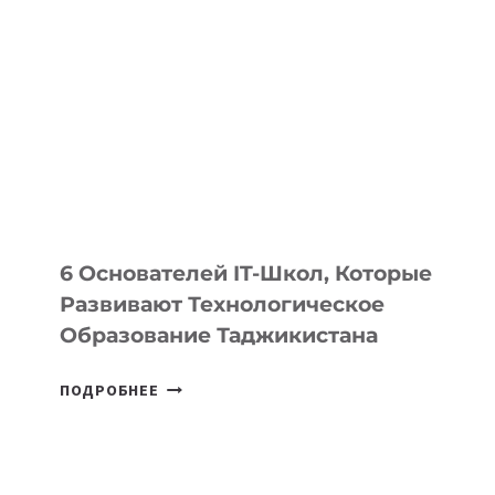
ДЕТАЛИ
ВНЕШНЕГО
ВИДА
НОВОГО
УСТРОЙСТВА
ОТ
OPENAI
6 Основателей IT-Школ, Которые
Развивают Технологическое
Образование Таджикистана
6
ПОДРОБНЕЕ
ОСНОВАТЕЛЕЙ
IT-
ШКОЛ,
КОТОРЫЕ