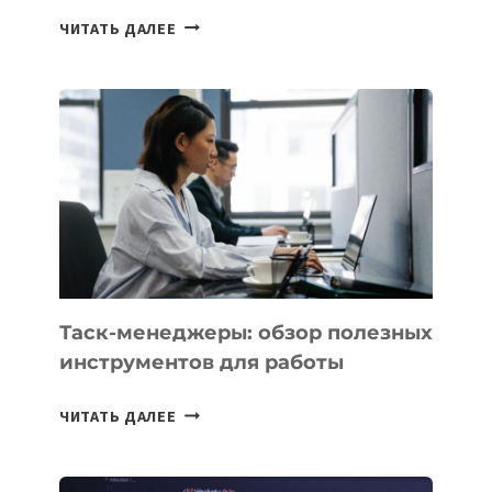
ИИ-
ЧИТАТЬ ДАЛЕЕ
АССИСТЕНТ
ДЛЯ
БИЗНЕСА:
КАКИЕ
3
ЗАДАЧИ
ЕМУ
МОЖНО
ПОРУЧИТЬ
УЖЕ
СЕГОДНЯ
Таск-менеджеры: обзор полезных
инструментов для работы
ТАСК-
ЧИТАТЬ ДАЛЕЕ
МЕНЕДЖЕРЫ:
ОБЗОР
ПОЛЕЗНЫХ