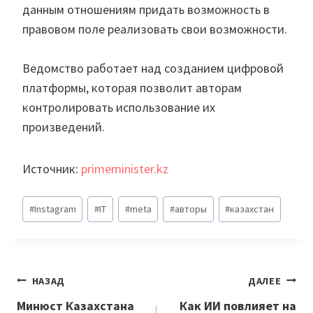
данным отношениям придать возможность в
правовом поле реализовать свои возможности.
Ведомство работает над созданием цифровой
платформы, которая позволит авторам
контролировать использование их
произведений.
Источник:
primeminister.kz
Метки
#
Instagram
#
IT
#
meta
#
авторы
#
казахстан
записи:
Навигация
НАЗАД
ДАЛЕЕ
по
Минюст Казахстана
Как ИИ повлияет на