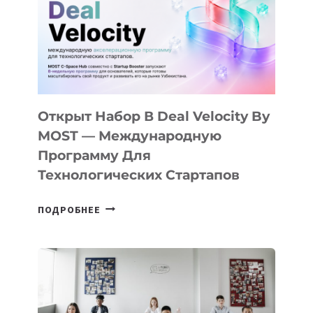
Открыт Набор В Deal Velocity By
MOST — Международную
Программу Для
Технологических Стартапов
ОТКРЫТ
ПОДРОБНЕЕ
НАБОР
В
DEAL
VELOCITY
BY
MOST