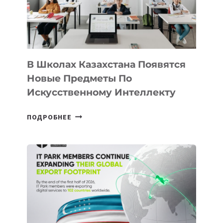
—
МЕЖДУНАРОДНУЮ
ПРОГРАММУ
ДЛЯ
ТЕХНОЛОГИЧЕСКИХ
В Школах Казахстана Появятся
СТАРТАПОВ
Новые Предметы По
Искусственному Интеллекту
В
ПОДРОБНЕЕ
ШКОЛАХ
КАЗАХСТАНА
ПОЯВЯТСЯ
НОВЫЕ
ПРЕДМЕТЫ
ПО
ИСКУССТВЕННОМУ
ИНТЕЛЛЕКТУ