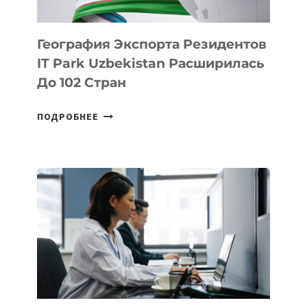
География Экспорта Резидентов
IT Park Uzbekistan Расширилась
До 102 Стран
ГЕОГРАФИЯ
ПОДРОБНЕЕ
ЭКСПОРТА
РЕЗИДЕНТОВ
IT
PARK
UZBEKISTAN
РАСШИРИЛАСЬ
ДО
102
СТРАН