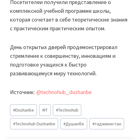
Посетителеи получили представление о
комплексной учебной программе школы,
которая сочетает в себе теоретические знания
с практическим практическим опытом.
День открытых дверей продемонстрировал
стремление к совершенству, инновациям и
подготовке учащихся к быстро
развивающемуся миру технологий.
Источник:
@technohub_dushanbe
Метки
#
Dushanbe
#
IT
#
Technohub
записи:
#
Technohub Dushanbe
#
Душанбе
#
таджикистан