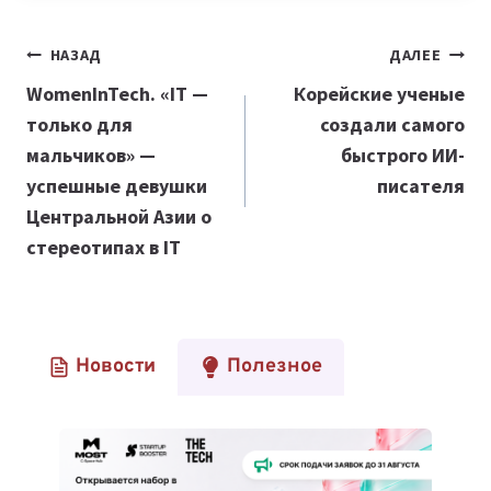
Навигация
НАЗАД
ДАЛЕЕ
по
WomenInTech. «IT —
Корейские ученые
только для
создали самого
записям
мальчиков» —
быстрого ИИ-
успешные девушки
писателя
Центральной Азии о
стереотипах в IT
Новости
Полезное