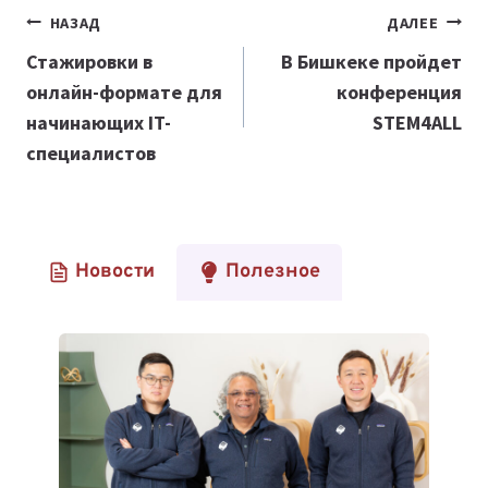
Навигация
НАЗАД
ДАЛЕЕ
по
Стажировки в
В Бишкеке пройдет
онлайн-формате для
конференция
записям
начинающих IT-
STEM4ALL
специалистов
Новости
Полезное