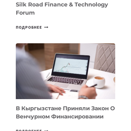
Silk Road Finance & Technology
Forum
В
ПОДРОБНЕЕ
УЗБЕКИСТАНЕ
ПРОЙДЕТ
ПЕРВЫЙ
SILK
ROAD
FINANCE
&
TECHNOLOGY
FORUM
В Кыргызстане Приняли Закон О
Венчурном Финансировании
В