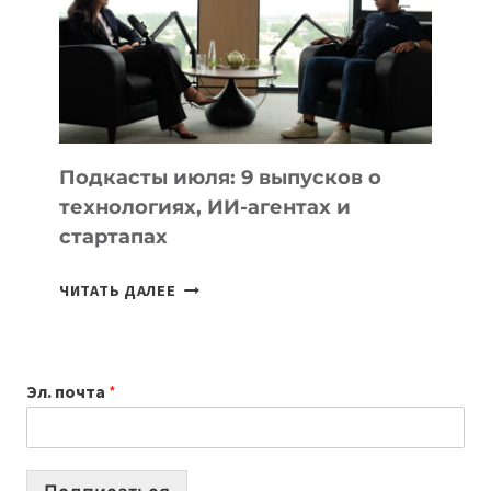
ГОДУ
2026:
10
ЛУЧШИХ
МОДЕЛЕЙ
ДЛЯ
УЧЕБЫ
Подкасты июля: 9 выпусков о
технологиях, ИИ-агентах и
стартапах
ПОДКАСТЫ
ЧИТАТЬ ДАЛЕЕ
ИЮЛЯ:
9
ВЫПУСКОВ
Эл. почта
*
О
ТЕХНОЛОГИЯХ,
ИИ-
АГЕНТАХ