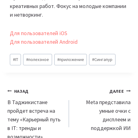
креативных работ. Фокус на молодые компании
и нетворкинг.
Для пользователей iOS
Для пользователей Android
Метки
#
IT
#
полехзное
#
приложение
#
Сингапур
записи:
Навигация
НАЗАД
ДАЛЕЕ
по
В Таджикистане
Meta представила
пройдет встреча на
умные очки с
записям
тему «Карьерный путь
дисплеем и
в IT: тренды и
поддержкой ИИ
возможности»