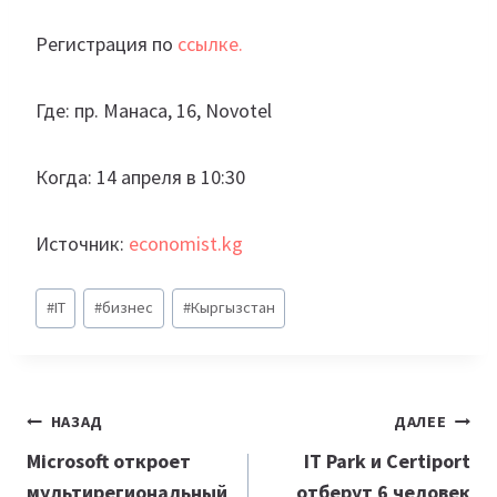
Регистрация по
ссылке.
Где: пр. Манаса, 16, Novotel
Когда: 14 апреля в 10:30
Источник:
economist.kg
Метки
#
IT
#
бизнес
#
Кыргызстан
записи:
Навигация
НАЗАД
ДАЛЕЕ
по
Microsoft откроет
IT Park и Certiport
мультирегиональный
отберут 6 человек