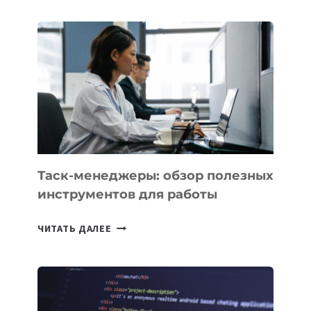
ДЛЯ
БИЗНЕСА:
КАКИЕ
3
ЗАДАЧИ
ЕМУ
МОЖНО
ПОРУЧИТЬ
УЖЕ
СЕГОДНЯ
Таск-менеджеры: обзор полезных
инструментов для работы
ТАСК-
ЧИТАТЬ ДАЛЕЕ
МЕНЕДЖЕРЫ:
ОБЗОР
ПОЛЕЗНЫХ
ИНСТРУМЕНТОВ