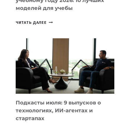
учебному году 2026: 10 лучших
моделей для учебы
КАКОЙ
ЧИТАТЬ ДАЛЕЕ
НОУТБУК
ВЫБРАТЬ
К
УЧЕБНОМУ
ГОДУ
2026:
10
ЛУЧШИХ
МОДЕЛЕЙ
ДЛЯ
УЧЕБЫ
Подкасты июля: 9 выпусков о
технологиях, ИИ-агентах и
стартапах