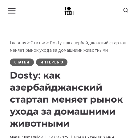
Перейти
к
содержимому
Главная
>
Статьи
>
Dosty: как азербайджанский стартап
меняет рынок ухода за домашними животными
СТАТЬИ
ИНТЕРВЬЮ
Dosty: как
азербайджанский
стартап меняет рынок
ухода за домашними
животными
Mansur Ismagulov
14.08.2025
Время чтения:
2
мин