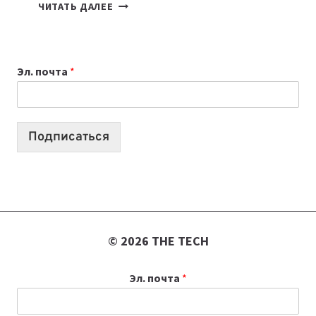
ПОДКАСТЫ
ЧИТАТЬ ДАЛЕЕ
ИЮЛЯ:
9
ВЫПУСКОВ
Эл. почта
*
О
ТЕХНОЛОГИЯХ,
ИИ-
АГЕНТАХ
Подписаться
И
СТАРТАПАХ
© 2026 THE TECH
Эл. почта
*