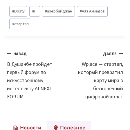
Метки
#
Dosty
#
IT
#
азербайджан
#
Аяз Ахмадов
записи:
#
стартап
Навигация
НАЗАД
ДАЛЕЕ
по
В Душанбе пройдет
Wplace — стартап,
первый форум по
который превратил
записям
искусственному
карту мира в
интеллекту AI NEXT
бесконечный
FORUM
цифровой холст
Новости
Полезное