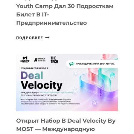
Youth Camp Дал 30 Подросткам
Билет В IT-
Предпринимательство
ОТ
ПОДРОБНЕЕ
ДОЛИНЫ
ДО
АЛМАТЫ:
КАК
AI
YOUTH
CAMP
ДАЛ
30
ПОДРОСТКАМ
БИЛЕТ
Открыт Набор В Deal Velocity By
В
MOST — Международную
IT-