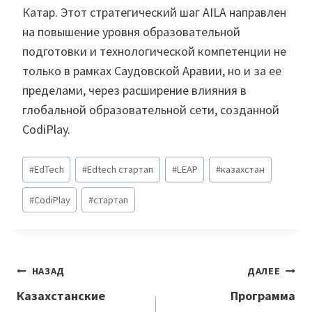
Катар. Этот стратегический шаг AILA направлен
на повышение уровня образовательной
подготовки и технологической компетенции не
только в рамках Саудовской Аравии, но и за ее
пределами, через расширение влияния в
глобальной образовательной сети, созданной
CodiPlay‎.
Метки
#
EdTech
#
Edtech стартап
#
LEAP
#
казахстан
записи:
#
СodiPlay
#
стартап
Навигация
НАЗАД
ДАЛЕЕ
по
Казахстанские
Программа