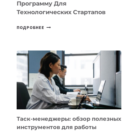
Программу Для
ПРЕДПРИНИМАТЕЛЬСТВО
Технологических Стартапов
ОТКРЫТ
ПОДРОБНЕЕ
НАБОР
В
DEAL
VELOCITY
BY
MOST
—
МЕЖДУНАРОДНУЮ
ПРОГРАММУ
ДЛЯ
ТЕХНОЛОГИЧЕСКИХ
СТАРТАПОВ
Таск-менеджеры: обзор полезных
инструментов для работы