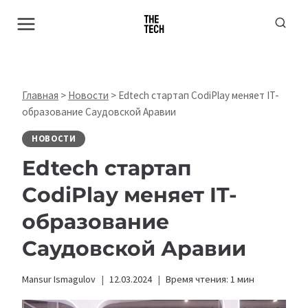
Перейти
к
содержимому
Главная
>
Новости
>
Edtech стартап СodiPlay меняет IT-
образование Саудовской Аравии
НОВОСТИ
Edtech стартап
СodiPlay меняет IT-
образование
Саудовской Аравии
Mansur Ismagulov
12.03.2024
Время чтения:
1
мин