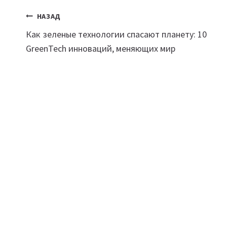
Навигация
НАЗАД
Как зеленые технологии спасают планету: 10
по
GreenTech инноваций, меняющих мир
записям