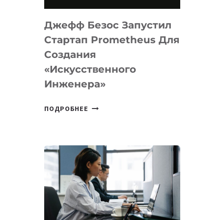
НА
MACOS
Джефф Безос Запустил
И
LINUX
Стартап Prometheus Для
Создания
«искусственного
Инженера»
ДЖЕФФ
ПОДРОБНЕЕ
БЕЗОС
ЗАПУСТИЛ
СТАРТАП
PROMETHEUS
ДЛЯ
СОЗДАНИЯ
«ИСКУССТВЕННОГО
ИНЖЕНЕРА»