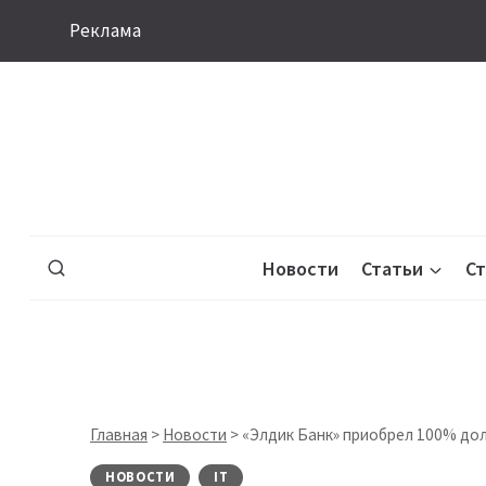
Перейти
Реклама
к
содержимому
Новости
Статьи
С
Главная
>
Новости
>
«Элдик Банк» приобрел 100% дол
НОВОСТИ
IT