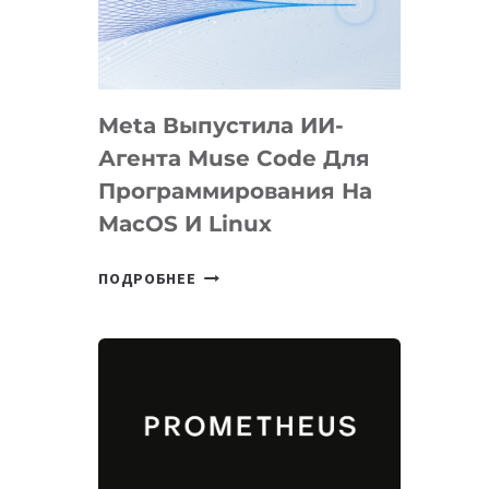
НА
SIGGRAPH
2026
Meta Выпустила ИИ-
Агента Muse Code Для
Программирования На
MacOS И Linux
META
ПОДРОБНЕЕ
ВЫПУСТИЛА
ИИ-
АГЕНТА
MUSE
CODE
ДЛЯ
ПРОГРАММИРОВАНИЯ