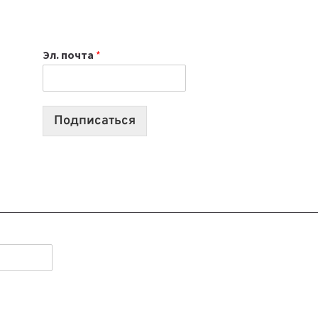
НОУТБУК
ВЫБРАТЬ
К
Эл. почта
*
УЧЕБНОМУ
ГОДУ
2026:
10
Подписаться
ЛУЧШИХ
МОДЕЛЕЙ
ДЛЯ
УЧЕБЫ