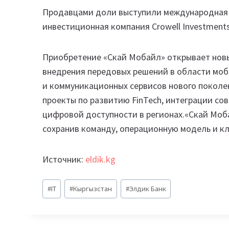
Продавцами доли выступили международная т
инвестиционная компания Crowell Investments
Приобретение «Скай Мобайл» открывает нов
внедрения передовых решений в области моб
и коммуникационных сервисов нового поколе
проекты по развитию FinTech, интеграции с
цифровой доступности в регионах.«Скай Моб
сохранив команду, операционную модель и кл
Источник:
eldik.kg
Метки
#
IT
#
Кыргызстан
#
Элдик Банк
записи: