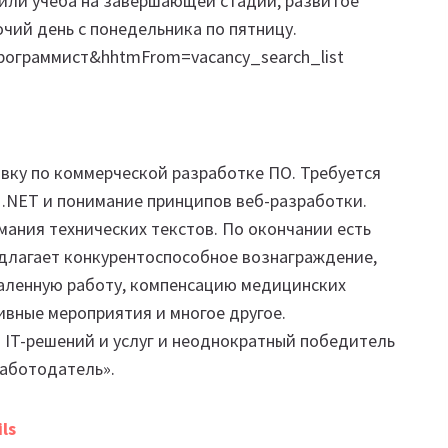
или учеба на завершающей стадии, развитое
чий день с понедельника по пятницу.
=программист&hhtmFrom=vacancy_search_list
овку по коммерческой разработке ПО. Требуется
 .NET и понимание принципов веб-разработки.
ания технических текстов. По окончании есть
длагает конкурентоспособное вознаграждение,
даленную работу, компенсацию медицинских
ивные мероприятия и многое другое.
а IT-решений и услуг и неоднократный победитель
работодатель».
ls