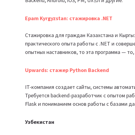
Backend, Android, iOS, PM, UX\UI и другие.
Epam Kyrgyzstan: стажировка .NET
Стажировка для граждан Казахстана и Кыргыз
практического опыта работы с .NET и соверш
опытных наставников, то эта программа — то,
Upwards: стажер Python Backend
IT-компания создает сайты, системы автома
Требуется backend-разработчик с опытом раб
Flask и пониманием основ работы с базами да
Узбекистан