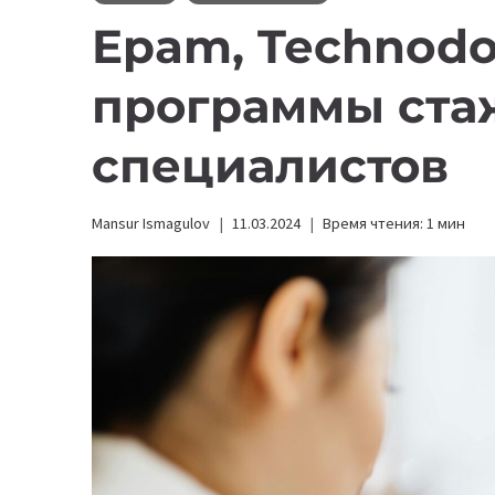
Epam, Technod
программы стаж
специалистов
Mansur Ismagulov
11.03.2024
Время чтения:
1
мин