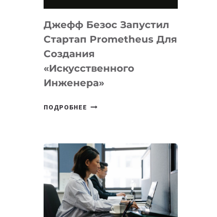
НА
MACOS
Джефф Безос Запустил
И
LINUX
Стартап Prometheus Для
Создания
«искусственного
Инженера»
ДЖЕФФ
ПОДРОБНЕЕ
БЕЗОС
ЗАПУСТИЛ
СТАРТАП
PROMETHEUS
ДЛЯ
СОЗДАНИЯ
«ИСКУССТВЕННОГО
ИНЖЕНЕРА»