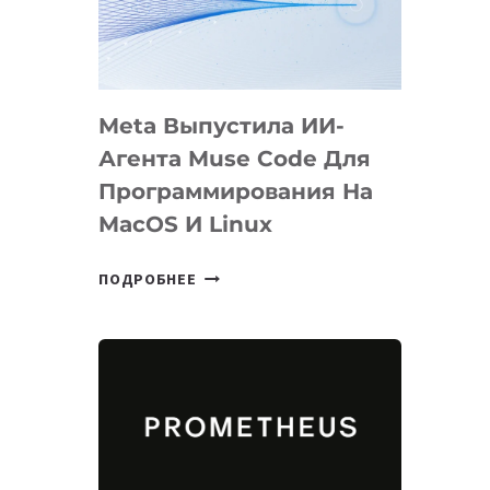
НА
SIGGRAPH
2026
Meta Выпустила ИИ-
Агента Muse Code Для
Программирования На
MacOS И Linux
META
ПОДРОБНЕЕ
ВЫПУСТИЛА
ИИ-
АГЕНТА
MUSE
CODE
ДЛЯ
ПРОГРАММИРОВАНИЯ