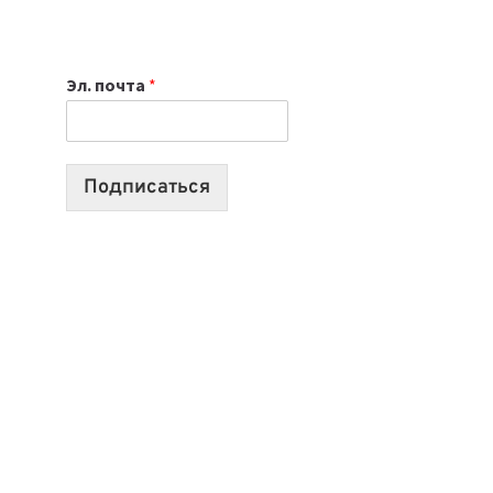
НОУТБУК
ВЫБРАТЬ
К
Эл. почта
*
УЧЕБНОМУ
ГОДУ
2026:
10
Подписаться
ЛУЧШИХ
МОДЕЛЕЙ
ДЛЯ
УЧЕБЫ