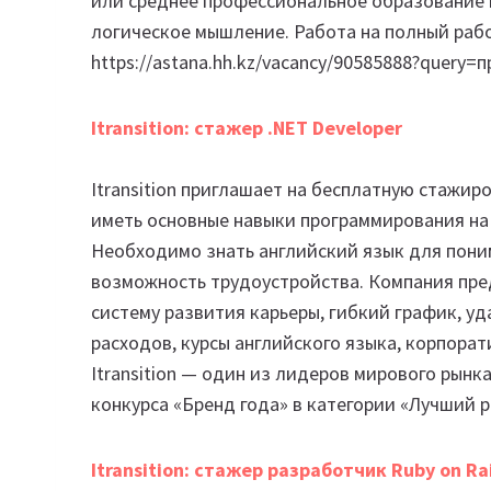
или среднее профессиональное образование 
логическое мышление. Работа на полный рабо
https://astana.hh.kz/vacancy/90585888?query
Itransition: стажер .NET Developer
Itransition приглашает на бесплатную стажир
иметь основные навыки программирования на
Необходимо знать английский язык для поним
возможность трудоустройства. Компания пре
систему развития карьеры, гибкий график, у
расходов, курсы английского языка, корпорат
Itransition — один из лидеров мирового рынк
конкурса «Бренд года» в категории «Лучший 
Itransition: cтажер разработчик Ruby on Rai