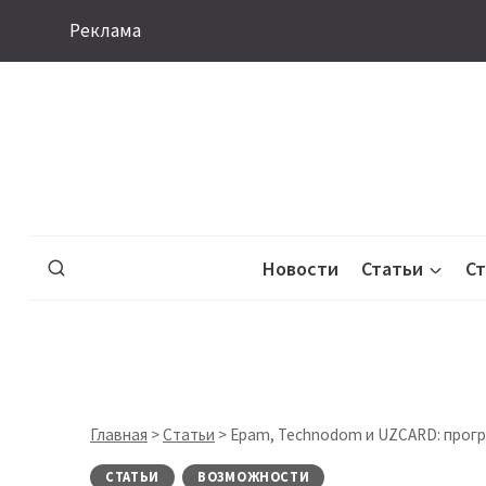
Перейти
Реклама
к
содержимому
Новости
Статьи
С
Главная
>
Статьи
>
Epam, Technodom и UZCARD: прогр
СТАТЬИ
ВОЗМОЖНОСТИ